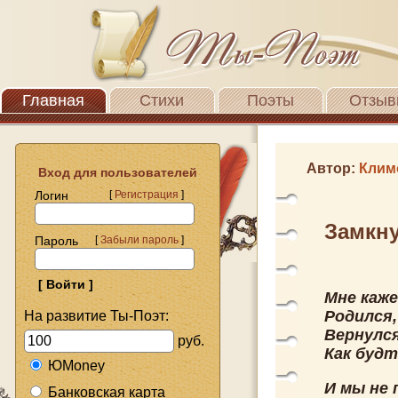
Главная
Стихи
Поэты
Отзыв
Автор:
Клим
Вход для пользователей
Логин
[
Регистрация
]
Замкну
Пароль
[
Забыли пароль
]
Мне каже
Родился,
На развитие Ты-Поэт:
Вернулся
руб.
Как будт
ЮMoney
И мы не 
Банковская карта