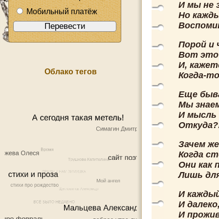
И мы не 
Мобильный платёж
Но кажды
Воспоми
Порой и 
Вот это 
И, кажет
Облако тегов
Когда-то
Еще быв
Мы знаем
И мысль
Откуда?!
Зачем ж
Когда с
Они как
Лишь дл
И каждый
И далеко
И прожи