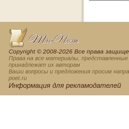
Сopyright © 2008-2026 Все права защищен
Права на все материалы, представленные 
принадлежат их авторам
Ваши вопросы и предложения просим напра
poet.ru
Информация для
рекламодателей