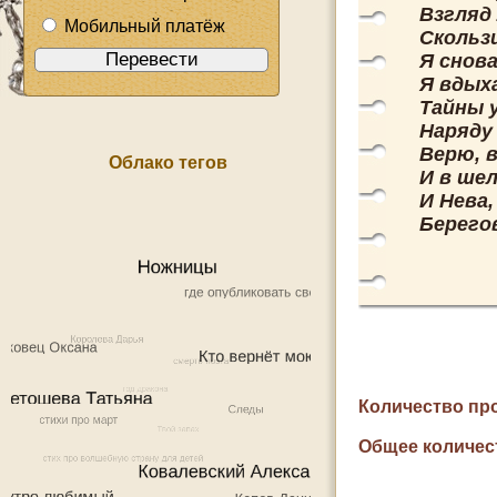
Взгляд
Мобильный платёж
Скольз
Я снов
Я вдых
Тайны 
Наряду
Верю, 
Облако тегов
И в ше
И Нева
Берего
Количество пр
Общее количес