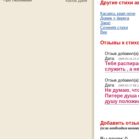
Другие стихи а
Касаясь края ночи
Домик у берега
Закат
Сочиняя стихи
Век
Отзывы к стих
Отзыв добавил(а)
Дата:
2009-03-16 23:2
Тебя распира
служить , а 
Отзыв добавил(а)
Дата:
2009-03-17 08:2
Не думаю, чт
Питере душа 
душу положил
Добавить отзы
(если необходим комме
Вы ввели:
0