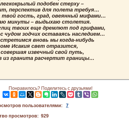
 легкокрылый подобен стерху –
ит, перспектив для полета требуя…
а твой гость, град, овеянный мифами…
аю минуты – выдыхаю столетия.
улиц твоих еще дремлют под грифами,
 с чудом зодчих оставаясь наследием…
встретимся вновь мы когда-нибудь
ломе Исакия свет отразится,
, совершая извечный свой путь,
в из гранита расчертит границы…
Понравилось? Поделитесь с друзьями!
осмотров пользователями:
7
тво просмотров: 929