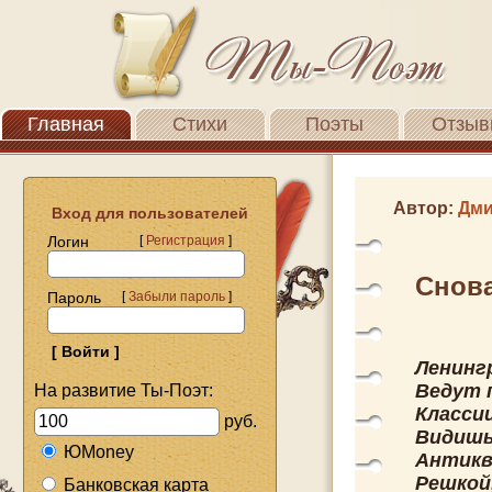
Главная
Стихи
Поэты
Отзыв
Автор:
Дми
Вход для пользователей
Логин
[
Регистрация
]
Снова
Пароль
[
Забыли пароль
]
Ленинг
Ведут 
На развитие Ты-Поэт:
Класси
руб.
Видишь
ЮMoney
Антикв
Решкой
Банковская карта