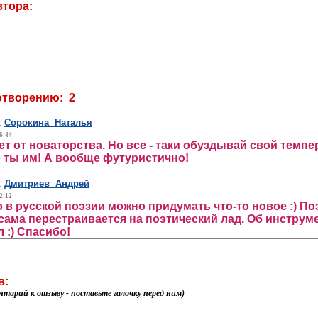
втора:
отворению: 2
:
Сорокина Наталья
6:44
ет от новаторства. Но все - таки обуздывай свой тем
не ты им! А вообще футуристично!
:
Дмитриев Андрей
2:12
о в русской поэзии можно придумать что-то новое :) По
сама перестраивается на поэтический лад. Об инструмен
 :) Спасибо!
в:
нтарий к отзыву - поставьте галочку перед ним)