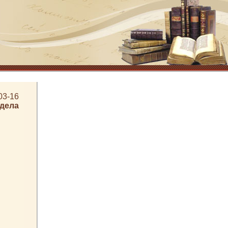
03-16
здела