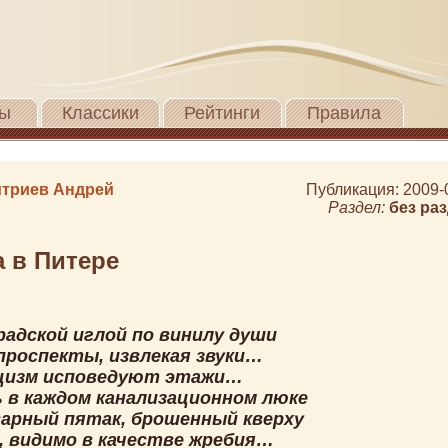
ы
Классики
Рейтинги
Правила
триев Андрей
Публикация: 2009-
Раздел:
без ра
 в Питере
радской иглой по винилу души
проспекты, извлекая звуки…
цизм исповедуют этажи…
 в каждом канализационном люке
арный пятак, брошенный кверху
, видимо в качестве жребия…