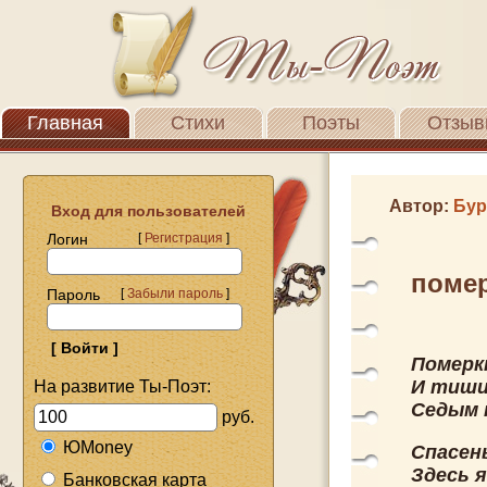
Главная
Стихи
Поэты
Отзыв
Автор:
Бур
Вход для пользователей
Логин
[
Регистрация
]
помер
Пароль
[
Забыли пароль
]
Померк
И тиши
На развитие Ты-Поэт:
Седым 
руб.
ЮMoney
Спасен
Здесь я
Банковская карта