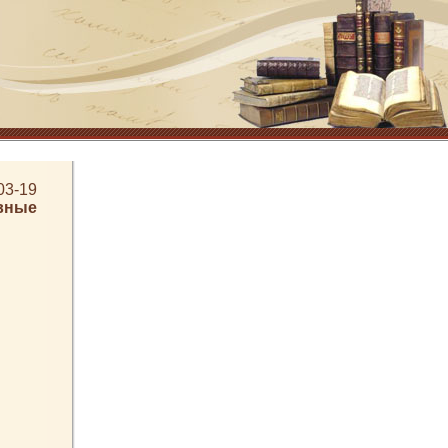
03-19
вные