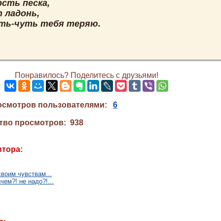
рсть песка,
 ладонь,
уть-чуть тебя теряю.
Понравилось? Поделитесь с друзьями!
осмотров пользователями:
6
тво просмотров: 938
втора:
своим чувствам...
чем?! не надо?!...