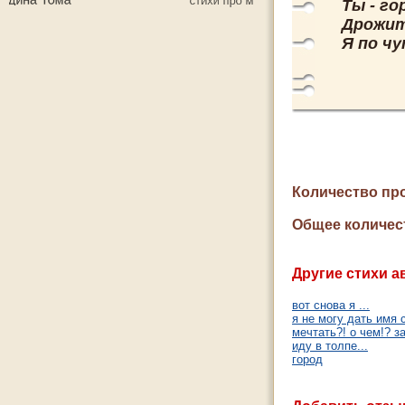
Ты - го
Дрожит
Я по ч
Количество пр
Общее количес
Другие стихи а
вот снова я ...
я не могу дать имя 
мечтать?! о чем!? за
иду в толпе...
город