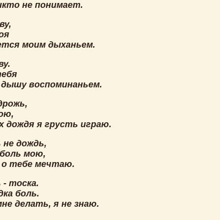
икто не понимает.
ву,
оя
тся моим дыханьем.
ву.
тебя
 дышу воспоминаньем.
дрожь,
ою,
х дождя я грусть играю.
 не дождь,
 боль мою,
и о тебе мечтаю.
- тоска.
дка боль.
не делать, я не знаю.