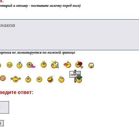
в:
нтарий к отзыву - поставьте галочку перед ним)
орения не лимитируется по нижней границе
ведите ответ: