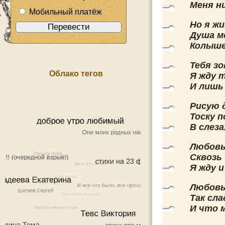
Меня н
Мобильный платёж
Но я жи
Душа м
Колыше
Тебя зо
Облако тегов
Я жду 
И лишь
Рисую 
Тоску п
В слеза
Любовь
Сквозь
Я жду 
Любовь 
Так сла
И что м