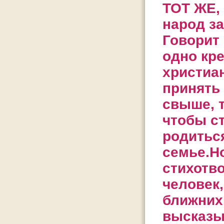
ТОТ ЖЕ,
народ за
Говорит 
одно кр
христиан
принять
свыше, т
чтобы с
родитьс
семье.Но
стихотв
человек,
ближних.
высказыв