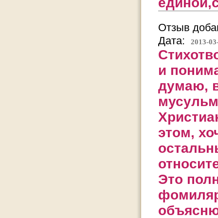
единой,с
Отзыв добав
Дата:
2013-03
Стихотво
и понима
думаю, 
мусульма
Христиан
этом, хо
остальн
относите
Это полн
фомиляр
объясню,