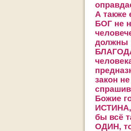
оправдае
А также 
БОГ не н
человеч
должны 
БЛАГОДА
человека
предназн
закон н
спрашив
Божие г
ИСТИНА,
бы всё т
ОДИН, т