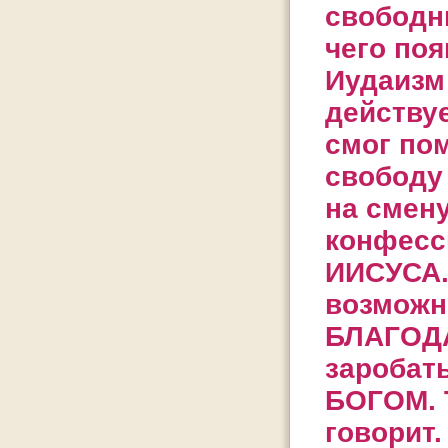
свободн
чего по
Иудаизм
действуе
смог пом
свободу 
на смен
конфесс
ИИСУСА.
возможн
БЛАГОДА
заробат
БОГОМ. Т
говорит.