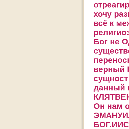
отреагир
хочу ра
всё к м
религио
Бог не О
существ
перенос
верный 
сущност
данный 
КЛЯТВЕН
Он нам 
ЭМАНУИЛ
БОГ.ИИС