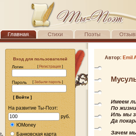
Главная
Стихи
Поэты
Отзыв
Автор:
Emil 
Вход для пользователей
Логин
[
Регистрация
]
Мусул
Пароль
[
Забыли пароль
]
Имеем ли
По жизни
На развитие Ты-Поэт:
Иль мы з
руб.
Да покар
ЮMoney
Зачем мы
Банковская карта