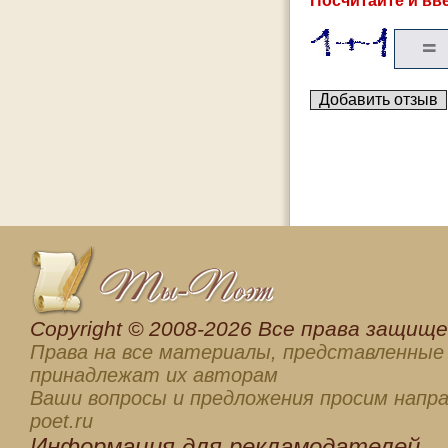
Посчитайте и вве
Сopyright © 2008-2026 Все права защищен
Права на все материалы, представленные 
принадлежат их авторам
Ваши вопросы и предложения просим напра
poet.ru
Информация для
рекламодателей