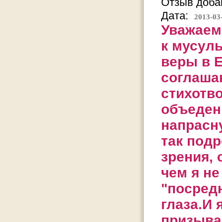
Отзыв добав
Дата:
2013-03
Уважаем
к мусул
веры в Е
соглашаю
стихотв
объеден
напрасн
так подр
зрения, 
чем я не
"посред
глаза.И 
призывал