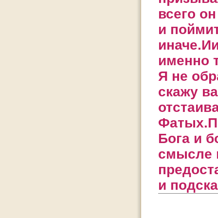
всего он
и поймит
иначе.Ии
именно т
Я не обр
скажу ва
отстаива
Фатых.П
Бога и б
смысле к
предост
и подска