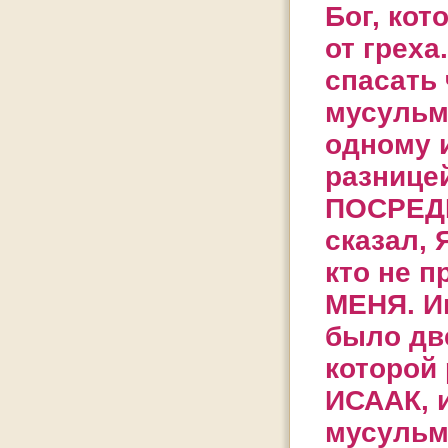
Бог, ко
от греха
спасать 
мусульм
одному и
разницей
ПОСРЕДН
сказал, 
кто не п
МЕНЯ. И
было дв
которой
ИСААК, 
мусульм