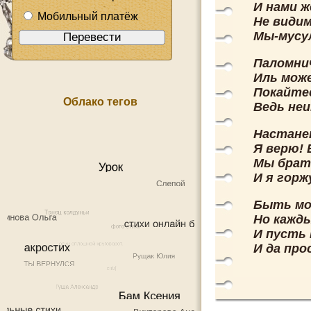
И нами 
Мобильный платёж
Не видим
Мы-мусу
Паломнич
Иль мож
Покайтес
Облако тегов
Ведь не
Настане
Я верю! 
Мы брат
И я горж
Быть мо
Но кажды
И пусть
И да про