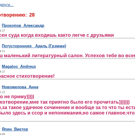
руги...
отворению: 28
:
Прокопов Александр
6:27
сен суда когда входишь както легче с друзьями
:
Потусторонняя Адель (Грэмми)
0:15
наш маленький литературный салон. Успехов тебе во вс
:
Magaloo Andreus
0:27
расное стихотворение!
:
Новожилова Анна
5:22
о не приму)))))
отворение,мне так приятно было его прочитать)))))))
за такое удачное сочинение и вообще за то что ты есть!
было здесь и ссор и непонимания,но самое главное,что
:
Япин Виктор
4:09