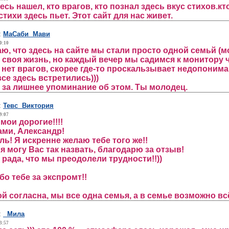
есь нашел, кто врагов, кто познал здесь вкус стихов.кт
стихи здесь пьет. Этот сайт для нас живет.
:
МаСаби Мави
0:10
аю, что здесь на сайте мы стали просто одной семьй (м
о своя жизнь, но каждый вечер мы садимся к монитору 
сь нет врагов, скорее где-то проскальзывает недопоним
се здесь встретились)))
 за лишнее упоминание об этом. Ты молодец.
:
Тевс Виктория
9:07
мои дорогие!!!!
ами, Александр!
ль! Я искренне желаю тебе того же!!
я могу Вас так назвать, благодарю за отзыв!
 рада, что мы преодолели трудности!!))
бо тебе за экспромт!!
ой согласна, мы все одна семья, а в семье возможно всё
:
Мила
3:57