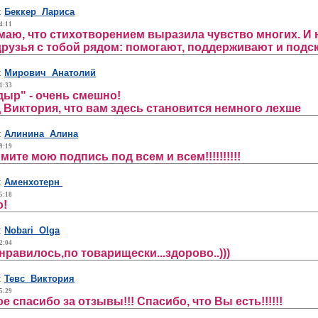
:
Беккер Лариса
4:11
маю, что стихотворением выразила чувство многих. И 
друзья с тобой рядом: помогают, поддерживают и подск
:
Мирович Анатолий
1:33
дыр" - очень смешно!
 Виктория, что вам здесь становится немного лехше
:
Алинина Алина
9:19
ите мою подпись под всем и всем!!!!!!!!!!
:
Аменхотерн
5:18
о!
:
Nobari Olga
2:04
нравилось,по товарищески...здорово..)))
:
Тевс Виктория
5:29
 спасибо за отзывы!!! Спасибо, что Вы есть!!!!!!