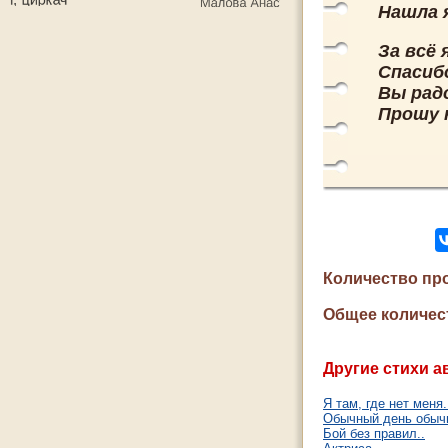
Нашла 
За всё 
Спасибо
Вы рад
Прошу 
Количество пр
Общее количес
Другие стихи а
Я там, где нет меня
Обычный день обычн
Бой без правил..