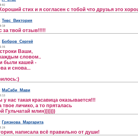
8:02
ороший стих и я согласен с тобой что друзья это хорош
:
Тевс Виктория
0:50
 за твой отзыв!!!!!
:
Бобров Сергей
6:16
 строки Ваши,
 каждым словом..
и были кашей -
а и снова...
илось:)
:
МаСаби Мави
3:53
ы у нас такая красавица оказывается!!!
 твое личико, а то пряталась
 Гульчатай млин)))))))
:
Грязнова Маргарита
1:24
ория, написала всё правильно от души!