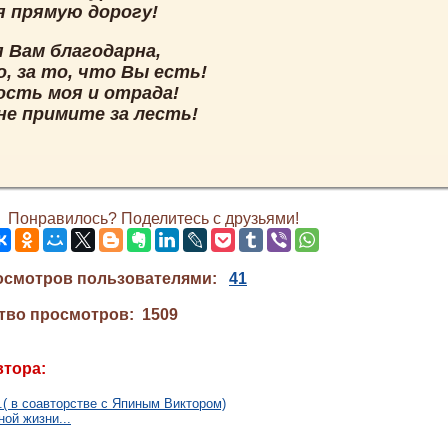
я прямую дорогу!
я Вам благодарна,
, за то, что Вы есть!
ость моя и отрада!
не примите за лесть!
Понравилось? Поделитесь с друзьями!
осмотров пользователями:
41
тво просмотров: 1509
втора:
..( в соавторстве с Япиным Виктором)
ой жизни...