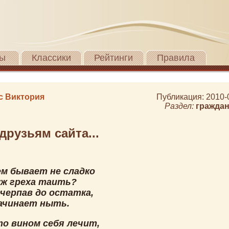
ы
Классики
Рейтинги
Правила
с Виктория
Публикация: 2010-
Раздел:
граждан
друзьям сайта...
ем бывает не сладко
уж греха таить?
счерпав до остатка,
ачинает ныть.
то вином себя лечит,