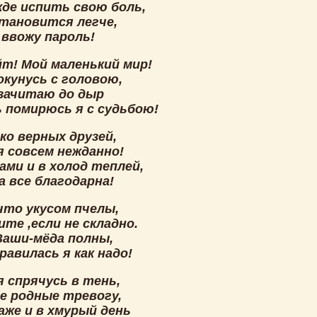
жде испить свою боль,
становится легче,
 ввожу пароль!
йт! Мой маленький мир!
окунусь с головою,
зачитаю до дыр
ь помирюсь я с судьбою!
ко верных друзей,
я совсем нежданно!
ами и в холод теплей,
а все благодарна!
что укусом пчелы,
те ,если не складно.
Ваши-мёда полны,
равилась я как надо!
я спрячусь в тень,
е родные тревогу,
аже и в хмурый день