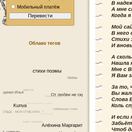
В наде
Мобильный платёж
А мне 
Когда я
Мой са
В него 
Стихи 
Облако тегов
И внов
А сколь
Нашла 
Мне с В
Я Вам з
За то, 
Вы жали
Слова 
Коль сп
И если 
Забьёт
Чтоб д