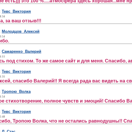
 есть))) это 100 %.....атмосфера здесь хорошая...мне н
:
Тевс Виктория
8:34
, за ваш отзыв!!!
:
Молодцов Алексей
3:54
ибо.
:
Самаренко Валерий
6:11
 под стихом. То же самое сайт и для меня. Спасибо, а
:
Тевс Виктория
1:31
сей, спасибо Валерий!! Я всегда рада вас видеть на сво
:
Тропою Волка
1:54
ое стихотворение, полное чувств и эмоций! Спасибо Ва
:
Тевс Виктория
5:48
ибо, Тропою Волка, что не остались равнодушны!! Спас
:
Л Стас