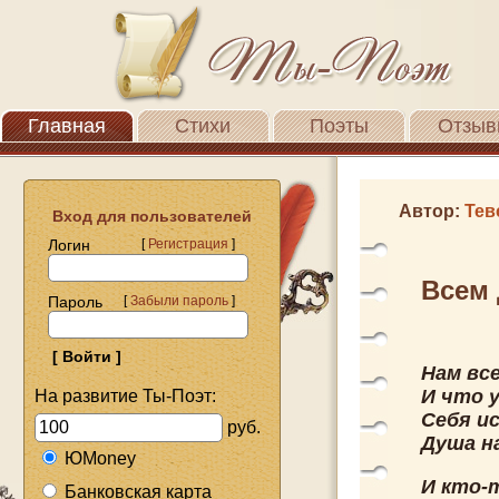
Главная
Стихи
Поэты
Отзыв
Автор:
Тев
Вход для пользователей
Логин
[
Регистрация
]
Всем 
Пароль
[
Забыли пароль
]
Нам вс
И что 
На развитие Ты-Поэт:
Себя и
руб.
Душа н
ЮMoney
И кто-
Банковская карта