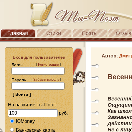
Главная
Стихи
Поэты
Отзыв
Автор:
Дмит
Вход для пользователей
Логин
[
Регистрация
]
Весенн
Пароль
[
Забыли пароль
]
Весенни
Ощущени
На развитие Ты-Поэт:
Как шко
руб.
Загнанно
ЮMoney
Действи
Не с лиц
Банковская карта