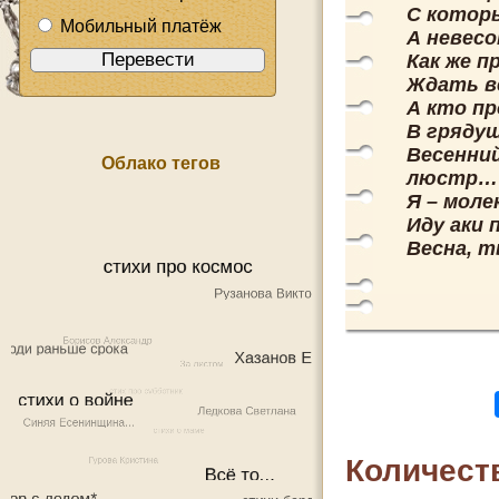
С котор
Мобильный платёж
А невесо
Как же п
Ждать в
А кто пр
В гряду
Весенни
Облако тегов
люстр…
Я – моле
Иду аки 
Весна, т
Количест