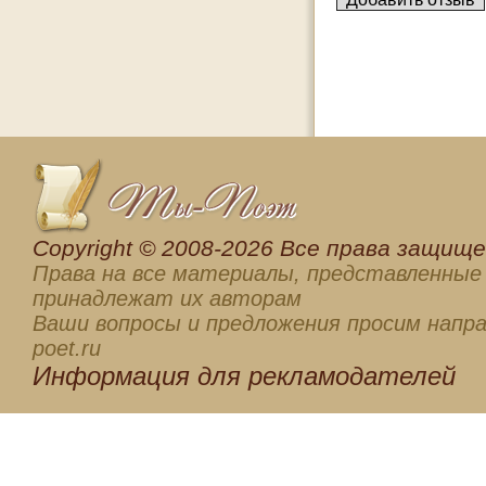
Сopyright © 2008-2026 Все права защищен
Права на все материалы, представленные 
принадлежат их авторам
Ваши вопросы и предложения просим напра
poet.ru
Информация для
рекламодателей