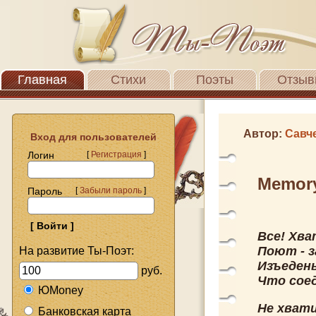
Главная
Стихи
Поэты
Отзыв
Автор:
Савч
Вход для пользователей
Логин
[
Регистрация
]
Memor
Пароль
[
Забыли пароль
]
Все! Хва
Поют - 
На развитие Ты-Поэт:
Изъеден
руб.
Что сое
ЮMoney
Не хват
Банковская карта