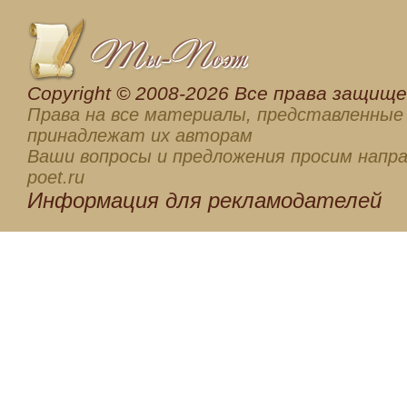
Сopyright © 2008-2026 Все права защищен
Права на все материалы, представленные 
принадлежат их авторам
Ваши вопросы и предложения просим напра
poet.ru
Информация для
рекламодателей