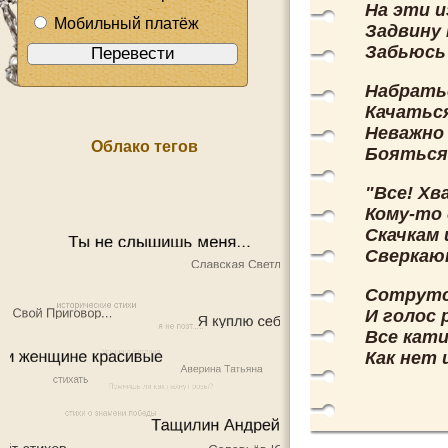
На эти из
Мобильный платёж
Задвину 
Забьюсь 
Набрать
Качаться
Неважно 
Облако тегов
Бояться 
"Все! Хв
Кому-то 
Скачкам 
Сверкают
Сотрутс
И голос 
Все кати
Как нет 