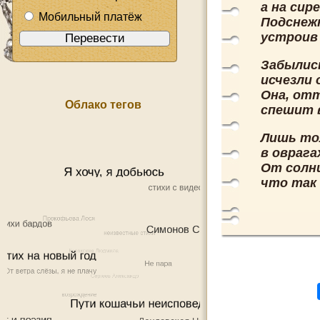
а на сир
Мобильный платёж
Подснежн
устроив
Забылись
исчезли 
Она, отт
Облако тегов
спешит 
Лишь то
в оврага
От солнц
что так 