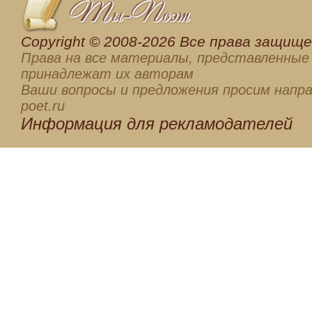
Сopyright © 2008-2026 Все права защищен
Права на все материалы, представленные 
принадлежат их авторам
Ваши вопросы и предложения просим напра
poet.ru
Информация для
рекламодателей