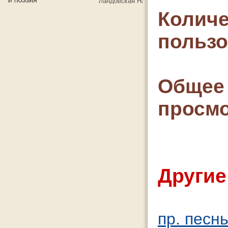
Количе
польз
Общее 
просмо
Другие
пр. песн