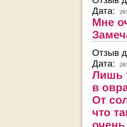
Отзыв д
Дата:
20
Мне о
Замеч
Отзыв д
Дата:
20
Лишь 
в овра
От со
что та
очень