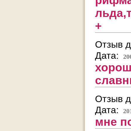
рифма
льда,
+
Отзыв д
Дата:
20
хорош
слав
Отзыв д
Дата:
20
мне по