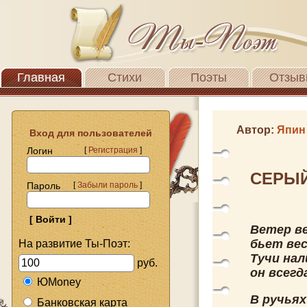
Главная
Стихи
Поэты
Отзыв
Автор:
Япин
Вход для пользователей
Логин
[
Регистрация
]
СЕРЫЙ
Пароль
[
Забыли пароль
]
Ветер в
бьет вес
На развитие Ты-Поэт:
Тучи нал
руб.
он всегд
ЮMoney
В ручьях
Банковская карта