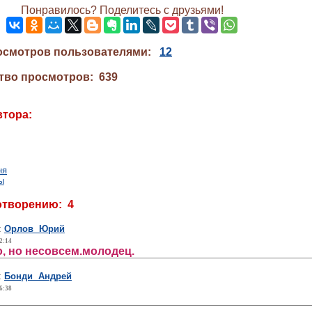
Понравилось? Поделитесь с друзьями!
осмотров пользователями:
12
тво просмотров: 639
втора:
ня
ы
отворению: 4
:
Орлов Юрий
2:14
, но несовсем.молодец.
:
Бонди Андрей
6:38