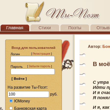
Главная
Стихи
Поэты
Отзыв
Автор:
Бон
Вход для пользователей
Логин
[
Регистрация
]
В моё
Пароль
[
Забыли пароль
]
С утра
Идти п
На развитие Ты-Поэт:
И я сч
руб.
Я понял
ЮMoney
И я, ка
Банковская карта