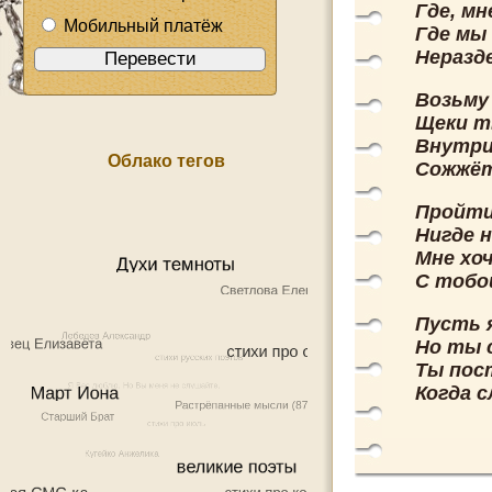
Где, мн
Мобильный платёж
Где мы
Неразд
Возьму
Щеки т
Внутри
Облако тегов
Сожжёт
Пройти
Нигде 
Мне хо
С тобо
Пусть я
Но ты с
Ты пос
Когда 