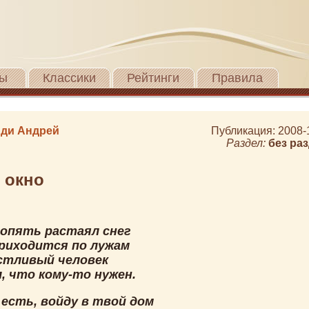
ы
Классики
Рейтинги
Правила
ди Андрей
Публикация: 2008-
Раздел:
без ра
 окно
 опять растаял снег
риходится по лужам
астливый человек
, что кому-то нужен.
к есть, войду в твой дом