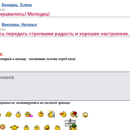
:
Бондарь Елена
0:03
нравилось! Молодец!
:
Венгрина Наталья
3:10
сь передать строчками радость и хорошее настроение..
в:
нтарий к отзыву - поставьте галочку перед ним)
орения не лимитируется по нижней границе