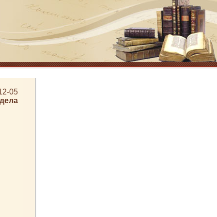
12-05
здела