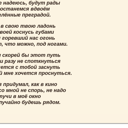
е надеюсь, будут рады
 останемся вдвоём
елённые преградой.
 в свою твою ладонь
воей коснусь губами
 горевший нас огонь
, что можно, под ногами.
 скорей бы этот путь
ни разу не споткнуться
чется с тобой заснуть
й мне хочется проснуться.
 придумал, как в кино
о мной не спорь, не надо
тучи в моё окно
случайно будешь рядом.