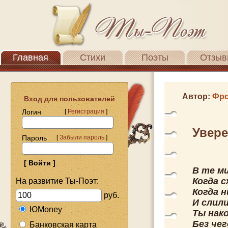
Главная
Стихи
Поэты
Отзыв
Автор:
Фро
Вход для пользователей
Логин
[
Регистрация
]
Увер
Пароль
[
Забыли пароль
]
В те м
Когда с
На развитие Ты-Поэт:
Когда н
руб.
И слил
ЮMoney
Ты нак
Без че
Банковская карта