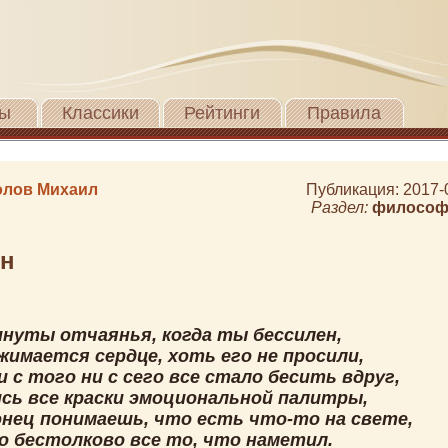
ы
Классики
Рейтинги
Правила
лов Михаил
Публикация: 2017-
Раздел:
философ
ен
инуты отчаянья, когда ты бессилен,
жимается сердце, хоть его не просили,
и с того ни с сего все стало бесить вдруг,
ись все краски эмоциональной палитры,
онец понимаешь, что есть что-то на свете,
го бестолково все то, что наметил.