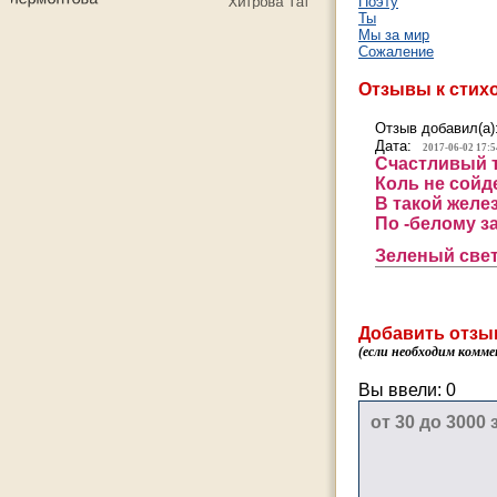
Поэту
Ты
Мы за мир
Сожаление
Отзывы к стих
Отзыв добавил(а)
Дата:
2017-06-02 17:5
Счастливый т
Коль не сойд
В такой желе
По -белому з
Зеленый свет
Добавить отзы
(если необходим комме
Вы ввели:
0