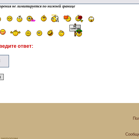
орения не лимитируется по нижней границе
ведите ответ:
По
Сообще
х авторам