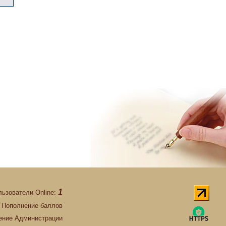
1
льзователи Online:
Пополнение баллов
ние Администрации