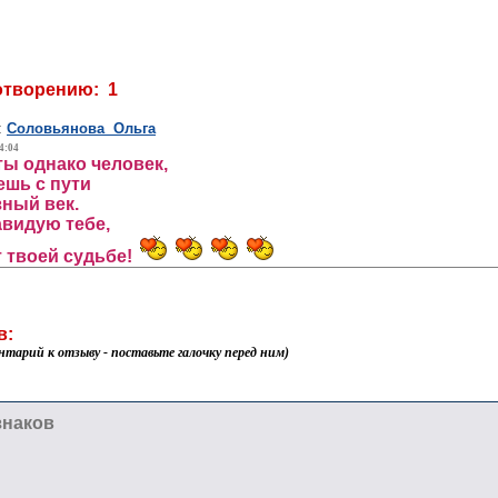
отворению: 1
:
Соловьянова Ольга
4:04
ы однако человек,
ешь с пути
зный век.
авидую тебе,
 твоей судьбе!
в:
нтарий к отзыву - поставьте галочку перед ним)