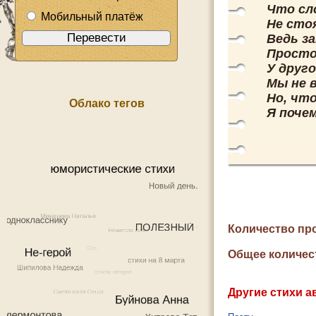
Что сл
Мобильный платёж
Не сто
Ведь з
Просто
У друг
Мы не 
Но, что
Облако тегов
Я почем
Количество пр
Общее количес
Другие стихи а