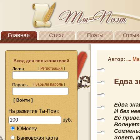
Главная
Стихи
Поэты
Отзыв
Автор:
.... 
Вход для пользователей
Логин
[
Регистрация
]
Едва з
Пароль
[
Забыли пароль
]
Едва зна
И без не
На развитие Ты-Поэт:
Её приве
руб.
Волнует 
ЮMoney
Сомнень
Зовет, к
Банковская карта