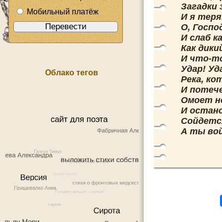
Загадки 
Мобильный платёж
И я теря
О, Госпо
И слаб ка
Как дики
И что-то
Удар! Уд
Облако тегов
Река, ко
И потеч
Омоет не
И остан
Сойдется
А ты вой