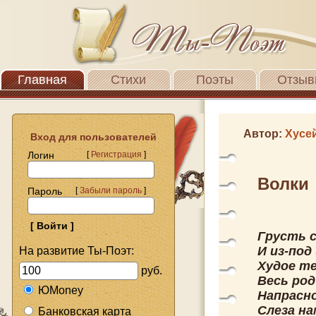
Главная
Стихи
Поэты
Отзыв
Автор:
Хусе
Вход для пользователей
Логин
[
Регистрация
]
Волки
Пароль
[
Забыли пароль
]
Грусть 
И из-по
На развитие Ты-Поэт:
Худое те
руб.
Весь род
ЮMoney
Напрасн
Слеза на
Банковская карта