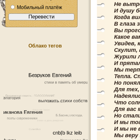
Не вытр
Мобильный платёж
И душу б
Когда ви
В глаза 
Вы прог
Какое ва
Увидев, 
Облако тегов
Скулит,
Журили 
И прятал
Мы терпе
Тепла. С
Но понял
Для тех,
Надеялис
Что сол
Для вас
Но стал
И мы тог
И мы не 
Мы веру 