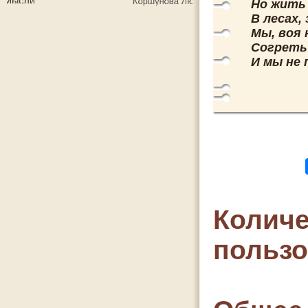
Но жить 
В лесах,
Мы, воя 
Согреть
И мы не 
Количе
польз