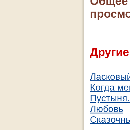
Общее 
просмо
Другие
Ласковы
Когда мен
Пустыня.
Любовь
Сказочн