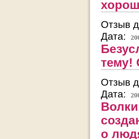
хорош
Отзыв д
Дата:
20
Безус
тему!
Отзыв д
Дата:
20
Волки
созда
о люд