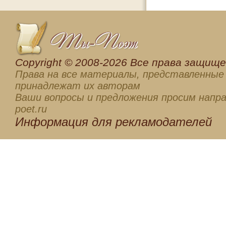
Сopyright © 2008-2026 Все права защищен
Права на все материалы, представленные 
принадлежат их авторам
Ваши вопросы и предложения просим напра
poet.ru
Информация для
рекламодателей