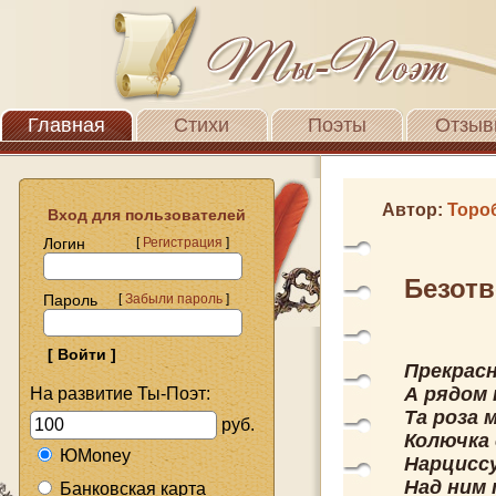
Главная
Стихи
Поэты
Отзыв
Автор:
Торо
Вход для пользователей
Логин
[
Регистрация
]
Безот
Пароль
[
Забыли пароль
]
Прекрасн
А рядом 
На развитие Ты-Поэт:
Та роза 
руб.
Колючка 
ЮMoney
Нарциссу
Над ним 
Банковская карта