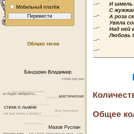
И шмель
Мобильный платёж
С жужжан
А роза с
Увяла со
Над ней 
Любовь 
Облако тегов
Количест
Общее ко