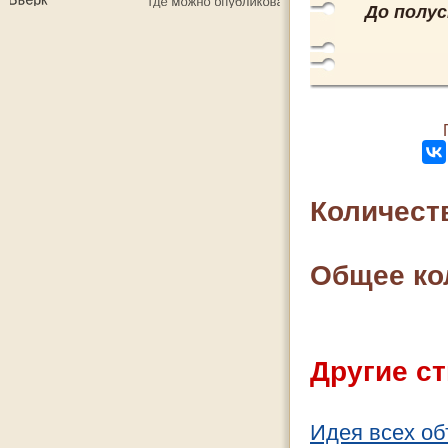
До полу
Количест
Общее ко
Другие ст
Идея всех об