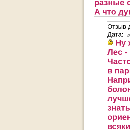
разные 
А что ду
Отзыв д
Дата:
2
Ну 
Лес -
Часто
в пар
Напр
болон
лучш
знать
ориен
всяки