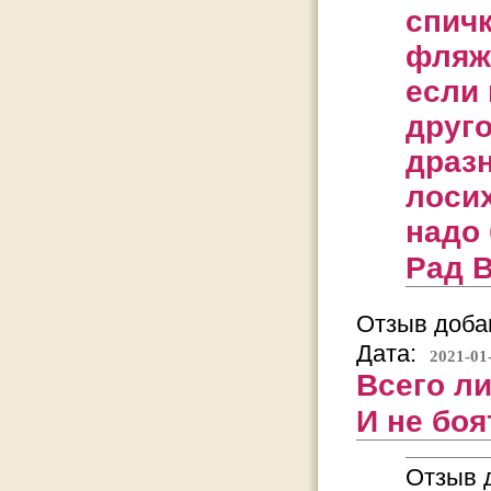
спичк
фляжк
если 
друг
дразн
лосих
надо
Рад 
Отзыв добав
Дата:
2021-01
Всего л
И не боя
Отзыв д