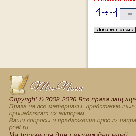
Сopyright © 2008-2026 Все права защищен
Права на все материалы, представленные 
принадлежат их авторам
Ваши вопросы и предложения просим напра
poet.ru
Информация для
рекламодателей