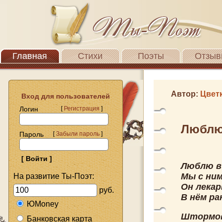
Главная
Стихи
Поэты
Отзыв
Автор:
Цвет
Вход для пользователей
Логин
[
Регистрация
]
Люблю 
Пароль
[
Забыли пароль
]
Люблю в 
Мы с ним
На развитие Ты-Поэт:
Он лекар
руб.
В нём ра
ЮMoney
Штормовк
Банковская карта