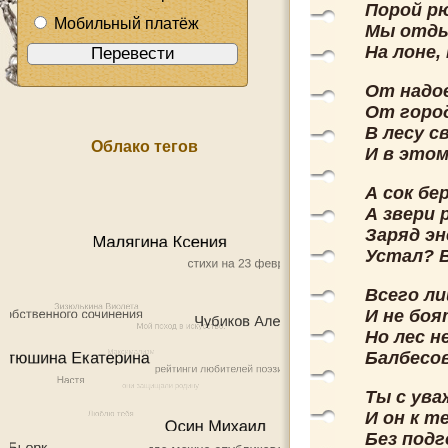
Порой рю
Мобильный платёж
Мы отдых
На лоне,
От надо
От город
В лесу с
Облако тегов
И в этом
А сок бе
А звери 
Заряд эн
Устал? В
Всего л
И не боя
Но лес н
Балбесов
Ты с ува
И он к т
Без подг