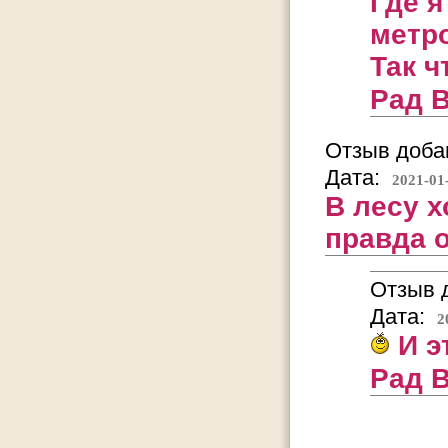
Где я
метр
Так ч
Рад 
Отзыв добав
Дата:
2021-01
В лесу 
правда о
Отзыв д
Дата:
2
И э
Рад 