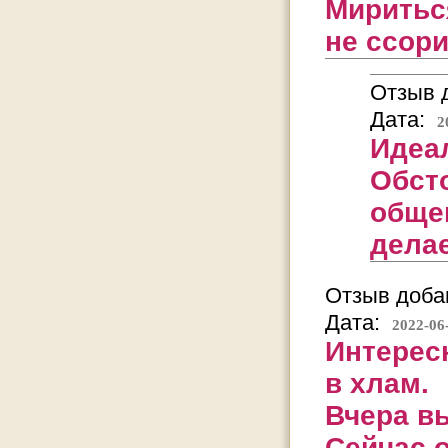
Миритьс
не ссори
Отзыв д
Дата:
2
Идеа
Обст
общен
дела
Отзыв добав
Дата:
2022-06
Интерес
в хлам.
Вчера вы
Сейчас о