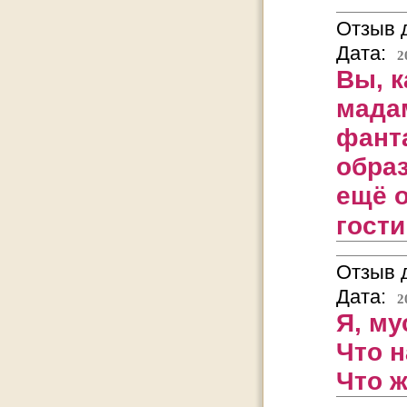
Отзыв д
Дата:
2
Вы, к
мада
фант
образ
ещё о
гости
Отзыв д
Дата:
2
Я, му
Что н
Что ж