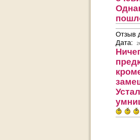
Одна
пошло
Отзыв д
Дата:
2
Ниче
предк
кроме
заме
Устал
умниц