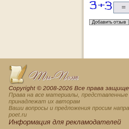
Сopyright © 2008-2026 Все права защищен
Права на все материалы, представленные 
принадлежат их авторам
Ваши вопросы и предложения просим напра
poet.ru
Информация для
рекламодателей