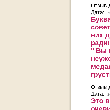
Отзыв д
Дата:
2
Букв
сове
них 
ради!
" Вы 
неуже
меда
грус
Отзыв д
Дата:
2
Это в
очеви