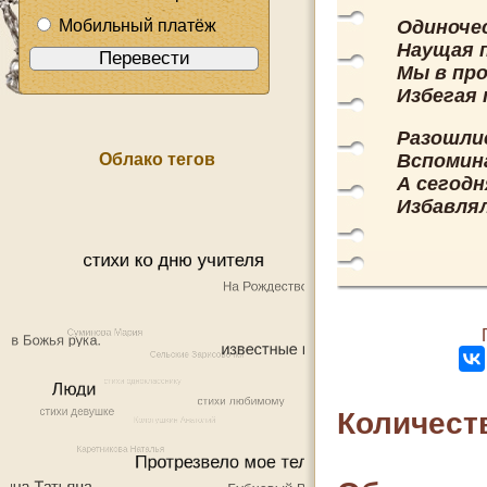
Мобильный платёж
Одиночес
Наущая п
Мы в пр
Избегая 
Разошли
Облако тегов
Вспомина
А сегодн
Избавлял
Количест