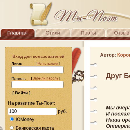
Главная
Стихи
Поэты
Отзыв
Автор:
Коро
Вход для пользователей
Логин
[
Регистрация
]
Друг Б
Пароль
[
Забыли пароль
]
На развитие Ты-Поэт:
Мы вчер
руб.
И послал
ЮMoney
Наши ор
Отверга
Банковская карта