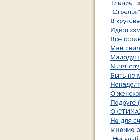
Тление
2
"Стрелок"
В кругове
Идиотиз
Всё оста
Мне снилс
Малодуш
N лет спу
Быть не 
Ненадол
О женско
Подруге 
О СТИХА
Не для с
Мнение о
"Несудьб