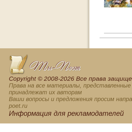
Сopyright © 2008-2026 Все права защищен
Права на все материалы, представленные 
принадлежат их авторам
Ваши вопросы и предложения просим напра
poet.ru
Информация для
рекламодателей