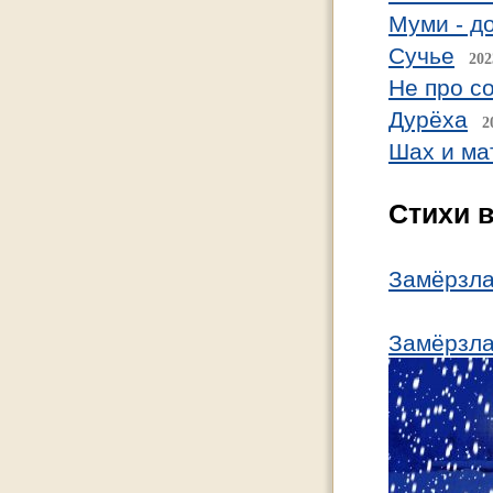
Муми - д
Сучье
202
Не про с
Дурёха
2
Шах и ма
Стихи в
Замёрзл
Замёрзл