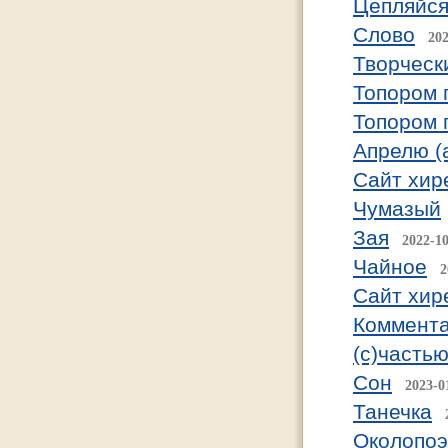
Цепляйс
Слово
202
Творческ
Топором 
Топором 
Апрелю (
Сайт хир
Чумазый
Зая
2022-1
Чайное
2
Сайт хир
Коммента
(с)часть
Сон
2023-0
Танечка
Околопоэ