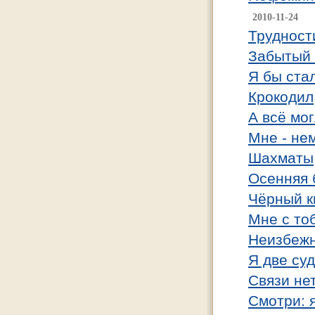
2010-11-24
Трудност
Забытый 
Я бы стал
Крокодил
А всё мо
Мне - не
Шахматы
Осенняя 
Чёрный кв
Мне с то
Неизбеж
Я две суд
Связи не
Смотри: я