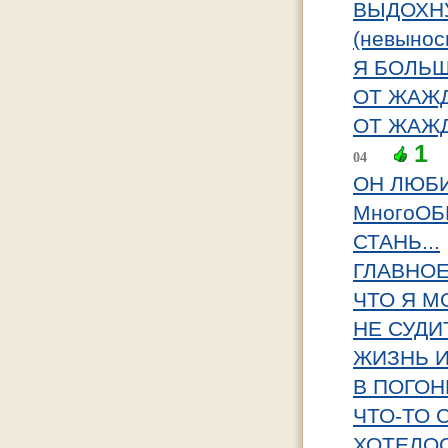
ВЫДОХН
(невынос
Я БОЛЬШ
ОТ ЖАЖД
ОТ ЖАЖД
1
04
ОН ЛЮБИ
МногоОБ
СТАНЬ...
ГЛАВНОЕ 
ЧТО Я МО
НЕ СУДИ
ЖИЗНЬ И
В ПОГОН
ЧТО-ТО 
ХОТЕЛОС