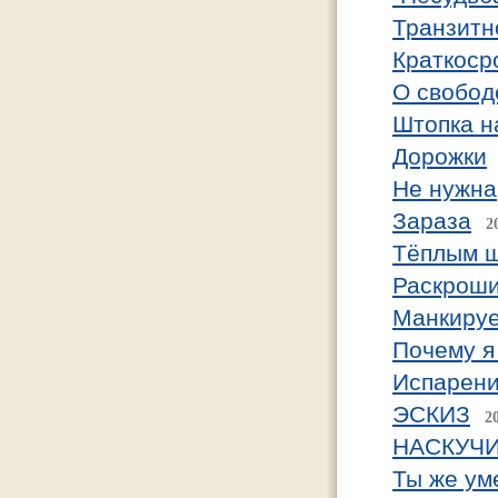
Транзитн
Краткоср
О свобод
Штопка н
Дорожки
Не нужна
Зараза
2
Тёплым ш
Раскроши
Манкирует
Почему я
Испарени
ЭСКИЗ
2
НАСКУЧ
Ты же уме