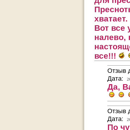
для пре
Преснот
хватает.
Вот все 
налево, 
настояще
все!!!
Отзыв д
Дата:
2
Да, В
Отзыв д
Дата:
2
По чу