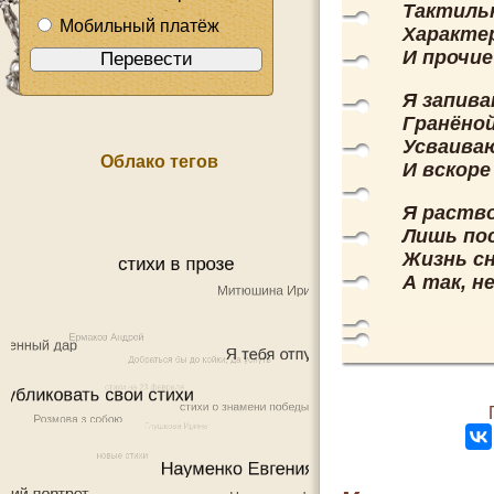
Тактильн
Мобильный платёж
Характе
И прочие
Я запива
Гранёной
Усваиваю
Облако тегов
И вскоре
Я раство
Лишь пос
Жизнь сн
А так, н