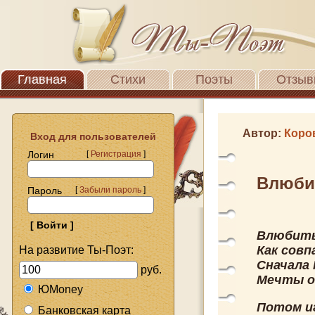
Главная
Стихи
Поэты
Отзыв
Автор:
Коро
Вход для пользователей
Логин
[
Регистрация
]
Влюби
Пароль
[
Забыли пароль
]
Влюбить
Как совп
На развитие Ты-Поэт:
Сначала 
руб.
Мечты о
ЮMoney
Потом и
Банковская карта