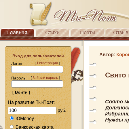
Главная
Стихи
Поэты
Отзыв
Автор:
Коро
Вход для пользователей
Логин
[
Регистрация
]
Свято 
Пароль
[
Забыли пароль
]
Свято м
На развитие Ты-Поэт:
Должност
руб.
Избранны
ЮMoney
Нужды пр
Банковская карта