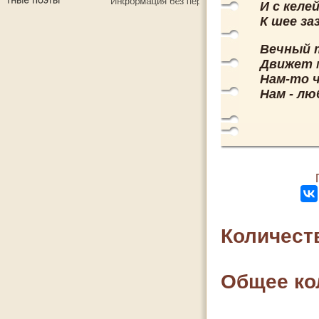
И с келе
К шее за
Вечный 
Движет м
Нам-то 
Нам - лю
Количест
Общее ко