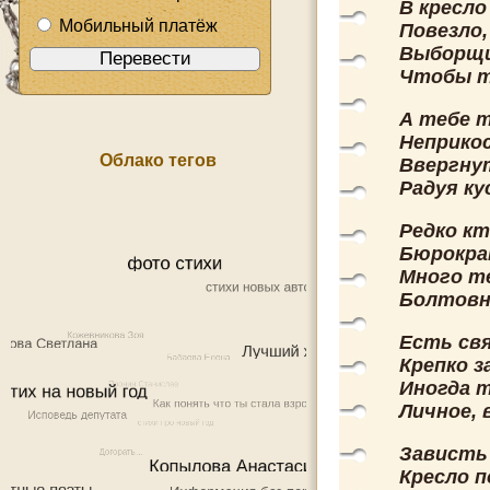
В кресло
Мобильный платёж
Повезло,
Выборщи
Чтобы т
А тебе т
Неприкос
Облако тегов
Ввергнут
Радуя ку
Редко к
Бюрократ
Много т
Болтовн
Есть свя
Крепко з
Иногда 
Личное, 
Зависть
Кресло 