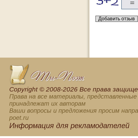
Сopyright © 2008-2026 Все права защищен
Права на все материалы, представленные 
принадлежат их авторам
Ваши вопросы и предложения просим напра
poet.ru
Информация для
рекламодателей