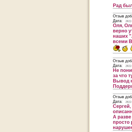
Рад был
Отзыв доб
Дата:
2022
Оля, Ол
верно у
наших "
всеми В
Отзыв доб
Дата:
2022
Не пони
за что 
Вывод н
Поддерж
Отзыв доб
Дата:
2022
Сергей,
описанн
А разве
просто 
наруше