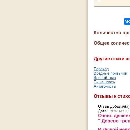
Количество пр
Общее количес
Другие стихи а
Переход
Вредные привычки
Вечный толк
Ты нашлась
Антагонисты
Отзывы к стих
Отзыв добавил(а)
Дата:
2022-11-12 14:1
Очень душевн
" Дерево треп
И Душой нево