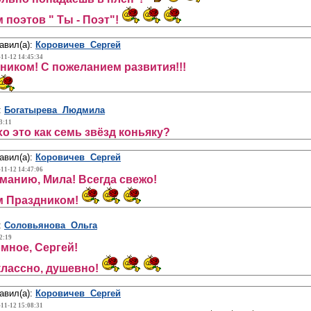
 поэтов " Ты - Поэт"!
авил(а):
Коровичев Сергей
-11-12 14:45:34
ником! С пожеланием развития!!!
:
Богатырева Людмила
3:11
о это как семь звёзд коньяку?
авил(а):
Коровичев Сергей
-11-12 14:47:06
манию, Мила! Всегда свежо!
м Праздником!
:
Соловьянова Ольга
2:19
мное, Сергей!
лассно, душевно!
авил(а):
Коровичев Сергей
-11-12 15:08:31