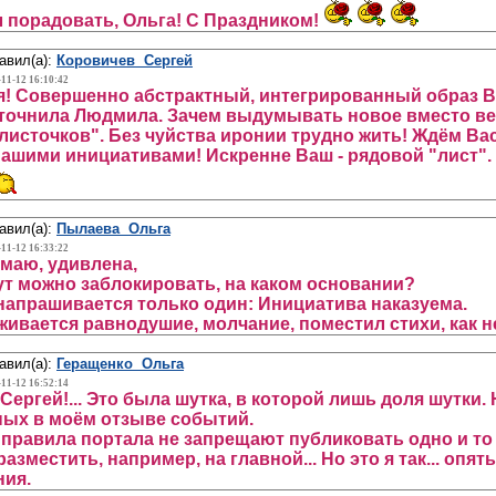
 порадовать, Ольга! С Праздником!
авил(а):
Коровичев Сергей
-11-12 16:10:42
я! Совершенно абстрактный, интегрированный образ Вы 
точнила Людмила. Зачем выдумывать новое вместо веч
листочков". Без чуйства иронии трудно жить! Ждём Вас
ашими инициативами! Искренне Ваш - рядовой "лист".
авил(а):
Пылаева Ольга
-11-12 16:33:22
маю, удивлена,
тут можно заблокировать, на каком основании?
апрашивается только один: Инициатива наказуема.
ивается равнодушие, молчание, поместил стихи, как нек
авил(а):
Геращенко Ольга
-11-12 16:52:14
 Сергей!... Это была шутка, в которой лишь доля шутк
ых в моём отзыве событий.
 правила портала не запрещают публиковать одно и т
разместить, например, на главной... Но это я так... оп
ния.