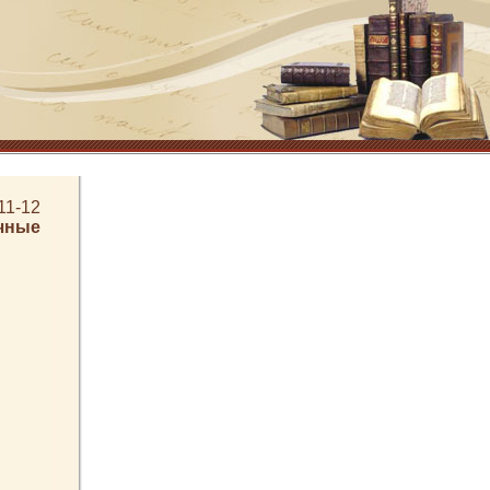
11-12
чные