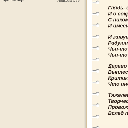
Глядь,
И о со
С ником
И имее
И живу
Радуют
Чьи-то
Чьи-то 
Дерево
Выплес
Критик
Что ин
Тяжеле
Творчес
Провож
Вслед п