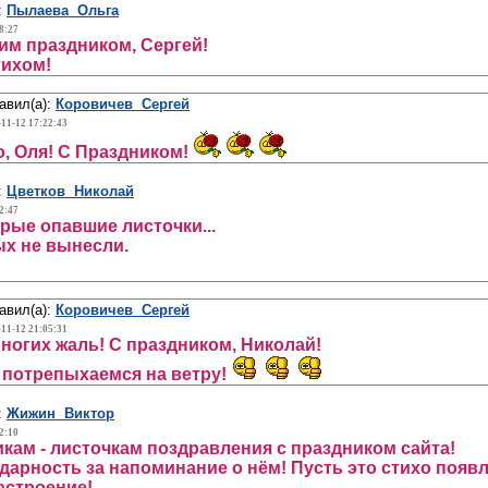
:
Пылаева Ольга
8:27
м праздником, Сергей!
тихом!
авил(а):
Коровичев Сергей
-11-12 17:22:43
, Оля! С Праздником!
:
Цветков Николай
2:47
рые опавшие листочки...
х не вынесли.
авил(а):
Коровичев Сергей
-11-12 21:05:31
ногих жаль! С праздником, Николай!
потрепыхаемся на ветру!
:
Жижин Виктор
2:10
кам - листочкам поздравления с праздником сайта!
дарность за напоминание о нём! Пусть это стихо появ
астроение!