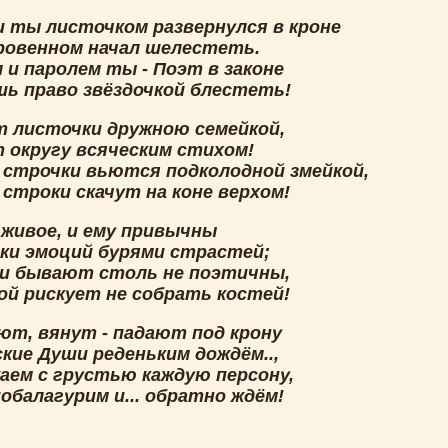
 и ты листочком развернулся в кроне
кровенном начал шелестеть.
 и паролем ты - Поэт в законе
шь право звёздочкой блестеть!
т листочки дружною семейкой,
 округу всяческим стихом!
 строчки вьются подколодной змейкой,
строки скачут на коне верхом!
 живое, и ему привычны
ки эмоций бурями страстей;
и бывают столь не поэтичны,
ой рискует не собрать костей!
ют, вянут - падают под крону
кие Души реденьким дождём..,
аем с грустью каждую персону,
обалагурим и... обратно ждём!