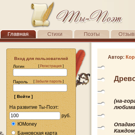
Главная
Стихи
Поэты
Отзыв
Автор:
Кор
Вход для пользователей
Логин
[
Регистрация
]
Древо
Пароль
[
Забыли пароль
]
(на-гор
любима
На развитие Ты-Поэт:
руб.
ЮMoney
Опадаю
Каждом
Банковская карта