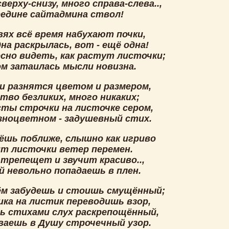
верху-снизу, много справа-слева..,
редине сайтадмина ствол!
вях всё время набухают почки,
на раскрылась, вот - ещё одна!
сно видеть, как растут листочки;
ом затаилась мысли новизна.
и разнятся цветом и размером,
тво безликих, много никаких;
сты строчки на листочке сером,
азноцветном - задушевный стих.
ёшь поближе, слышно как игриво
т листочки ветер перемен.
 трепещет и звучит красиво..,
й невольно попадаешь в плен.
ём забудешь и стоишь смущённый;
ика на листик переводишь взор,
ь стихами слух раскрепощённый,
аешь в Душу строчечный узор.