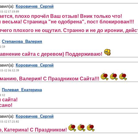
авил(а):
Коровичев Сергей
-11-12 17:19:09
ется, плохо прочёл Ваш отзыв! Вник только что!
 весьма! Страница "не одобрена", пост блокирован!!!
ичего плохого не ощутил. Странно и не до иронии, дей
:
Степанова Валерия
2:59
авнение сайта с деревом) Поддерживаю!
авил(а):
Коровичев Сергей
-11-12 16:12:39
манию, Валерия! С Праздником Сайта!!!
:
Полевая Екатерина
1:12
 сайта!
сано!
авил(а):
Коровичев Сергей
-11-12 17:21:02
, Катерина! С Праздником!