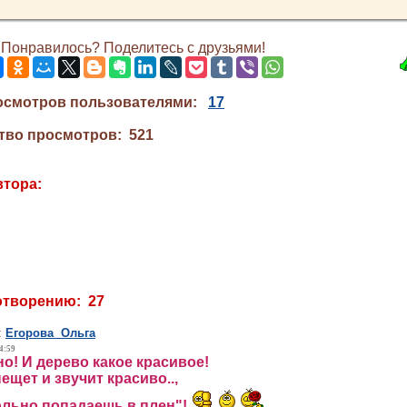
Понравилось? Поделитесь с друзьями!
осмотров пользователями:
17
тво просмотров: 521
втора:
отворению: 27
:
Егорова Ольга
4:59
о! И дерево какое красивое!
ещет и звучит красиво..,
льно попадаешь в плен"!