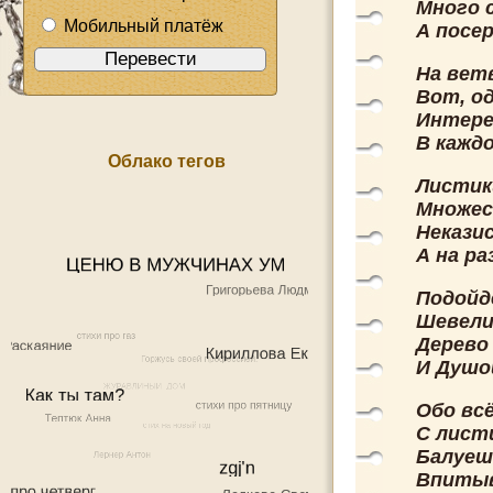
Много с
Мобильный платёж
А посе
На вет
Вот, од
Интере
В кажд
Облако тегов
Листик
Множес
Некази
А на р
Подойд
Шевели
Дерево
И Душо
Обо вс
С лист
Балуеш
Впитыв