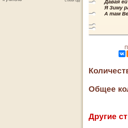
Давая ей
Я Зиму 
А там Ве
П
Количест
Общее ко
Другие ст