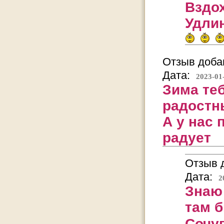
Вздох
Удли
Отзыв добав
Дата:
2023-01
Зима теб
радостн
А у нас 
радует
Отзыв д
Дата:
2
Знаю 
там б
Сочу