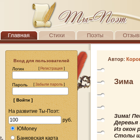
Главная
Стихи
Поэты
Отзыв
Автор:
Коро
Вход для пользователей
Логин
[
Регистрация
]
Зима
Пароль
[
Забыли пароль
]
На развитие Ты-Поэт:
Зима! Пе
руб.
Деревья 
ЮMoney
Из окон 
Столы ш
Банковская карта