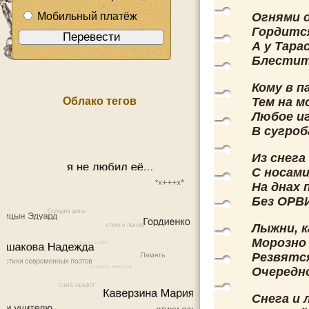
Мобильный платёж
Огнями о
Гордится
А у Тара
Блестит,
Кому в п
Облако тегов
Тем на м
Любое и
В сугроб
Из снег
С носами
На днах 
Без ОРВИ
Лыжни, к
Морозно
Резвятся
Очередно
Снега и 