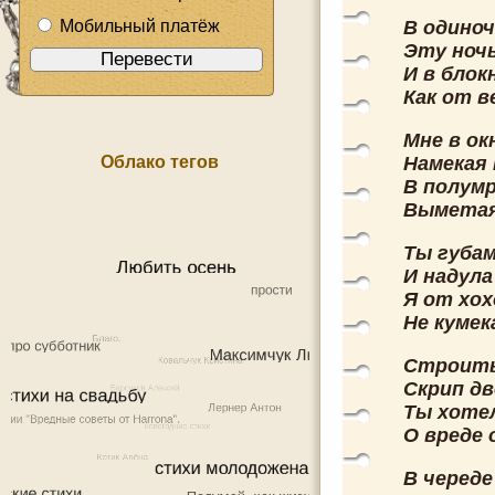
Мобильный платёж
В одиноч
Эту ночь
И в блок
Как от в
Мне в ок
Облако тегов
Намекая 
В полумр
Выметая
Ты губам
И надула
Я от хох
Не кумек
Строить
Скрип дв
Ты хотел
О вреде 
В череде