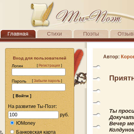
Главная
Стихи
Поэты
Отзыв
Автор:
Коро
Вход для пользователей
Логин
[
Регистрация
]
Прият
Пароль
[
Забыли пароль
]
На развитие Ты-Поэт:
Ты проси
руб.
Докучать
ЮMoney
Вечер ме
Колдуном
Банковская карта