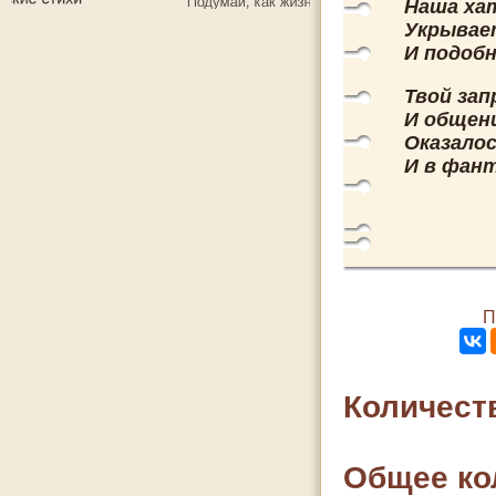
Наша хат
Укрывае
И подобн
Твой зап
И общени
Оказалос
И в фант
П
Количест
Общее ко