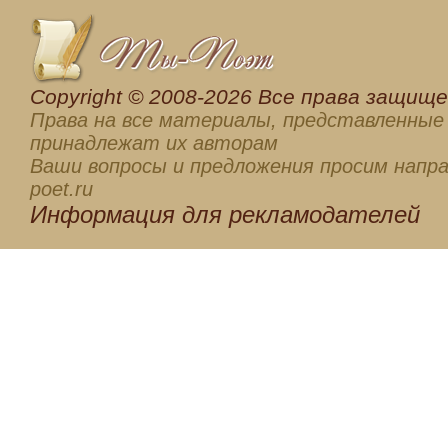
Сopyright © 2008-2026 Все права защищен
Права на все материалы, представленные 
принадлежат их авторам
Ваши вопросы и предложения просим напра
poet.ru
Информация для
рекламодателей