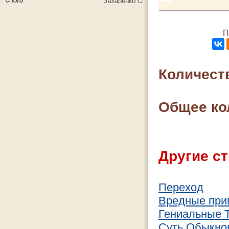
П
Количест
Общее ко
Другие ст
Переход
Вредные при
Гениальные 
Суть Обыкно