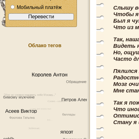
Мобильный платёж
Слышу в
Чтобы я 
Был я чу
Что из м
Так, наш
Облако тегов
Видеть н
Но, ощущ
Часто дл
Пялился 
Радостно
Мозг очи
Мне стан
Так я по
Что иног
Оптимис
Стану я