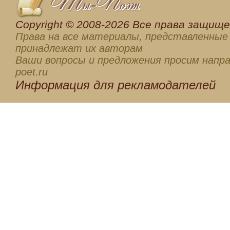
Сopyright © 2008-2026 Все права защищен
Права на все материалы, представленные 
принадлежат их авторам
Ваши вопросы и предложения просим напра
poet.ru
Информация для
рекламодателей