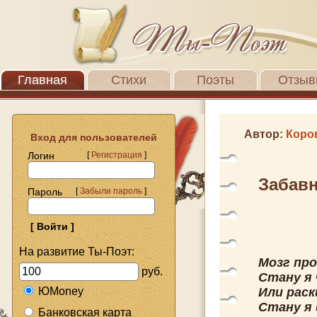
Главная
Стихи
Поэты
Отзыв
Автор:
Коро
Вход для пользователей
Логин
[
Регистрация
]
Забав
Пароль
[
Забыли пароль
]
На развитие Ты-Поэт:
Мозг пр
руб.
Стану я 
ЮMoney
Или раск
Стану я 
Банковская карта