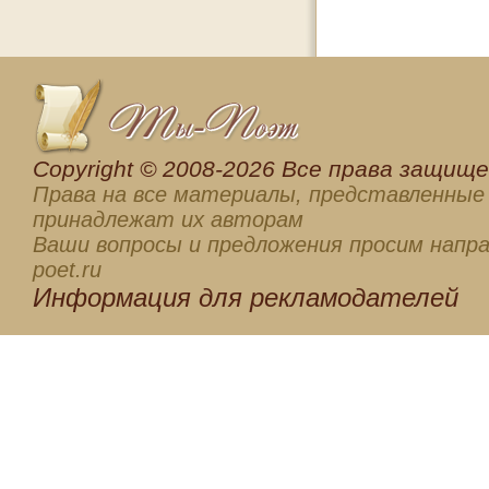
Сopyright © 2008-2026 Все права защищен
Права на все материалы, представленные 
принадлежат их авторам
Ваши вопросы и предложения просим напра
poet.ru
Информация для
рекламодателей