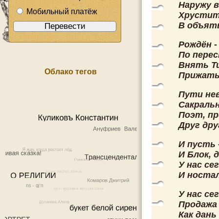
Наружу 
Мобильный платёж
Хрустит
В объят
Рождён -
По перес
Внять Ти
Облако тегов
Прижатьс
Пути не
Сакральн
Поэт, пр
Друг дру
И пусть 
И Блок, 
У нас се
И ностал
У нас сег
Продажа
Как дан