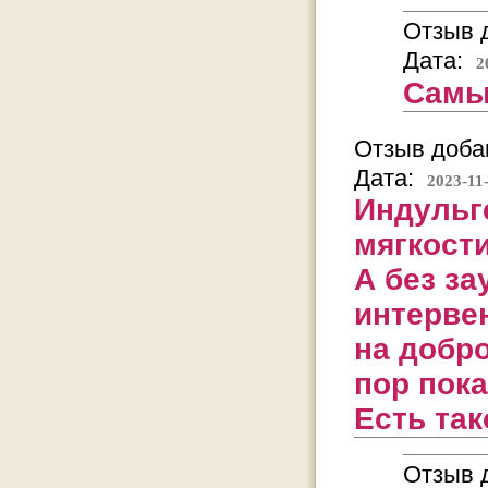
Отзыв д
Дата:
2
Самы
Отзыв добав
Дата:
2023-11
Индульг
мягкост
А без за
интервен
на добр
пор пока
Есть так
Отзыв д