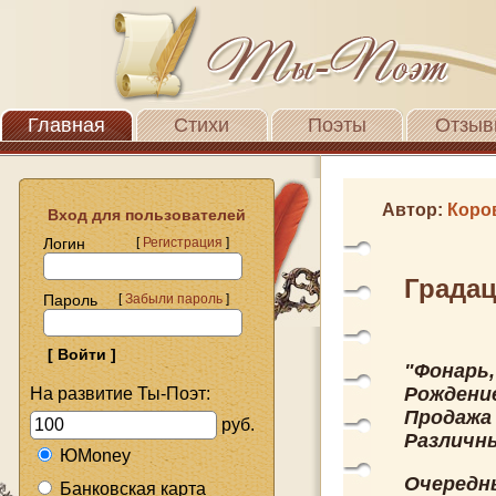
Главная
Стихи
Поэты
Отзыв
Автор:
Коро
Вход для пользователей
Логин
[
Регистрация
]
Града
Пароль
[
Забыли пароль
]
"Фонарь,
Рождени
На развитие Ты-Поэт:
Продажа
руб.
Различны
ЮMoney
Очередн
Банковская карта