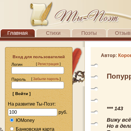
Главная
Стихи
Поэты
Отзыв
Автор:
Коро
Вход для пользователей
Логин
[
Регистрация
]
Попурр
Пароль
[
Забыли пароль
]
На развитие Ты-Поэт:
*** 143
руб.
Вижу всё
ЮMoney
Но в дел
Банковская карта