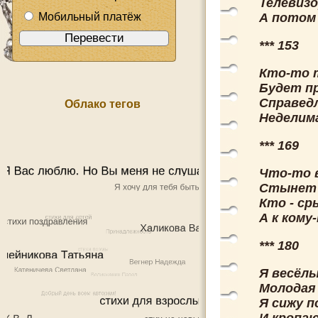
Телевизо
Мобильный платёж
А потом 
*** 153
Кто-то т
Будет пр
Справед
Облако тегов
Неделима
*** 169
Что-то в
Стынет С
Кто - ср
А к кому
*** 180
Я весёлы
Молодая 
Я сижу п