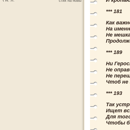
И кропаю
*** 181
Как важн
На именн
Не мешка
Продолжи
*** 189
Ни Геро
Не оправ
Не переш
Чтоб не 
*** 193
Так уст
Ищет вс
Для того
Чтобы б