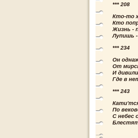
*** 208
Кто-то ж
Кто попр
Жизнь -
Лупишь -
*** 234
Он однаж
От мирск
И дивил
Где в не
*** 243
Кати'тс
По веко
С небес 
Блестят 