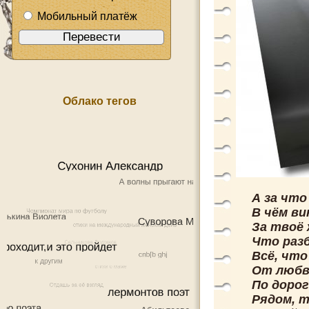
Мобильный платёж
Облако тегов
А за что
В чём ви
За твоё 
Что разб
Всё, что
От любв
По дорог
Рядом, т