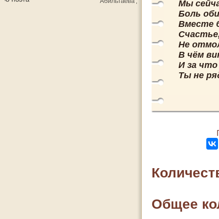
Мы сейч
Боль оби
Вместе 
Счастье,
Не отмо
В чём ви
И за что
Ты не ря
Количест
Общее ко