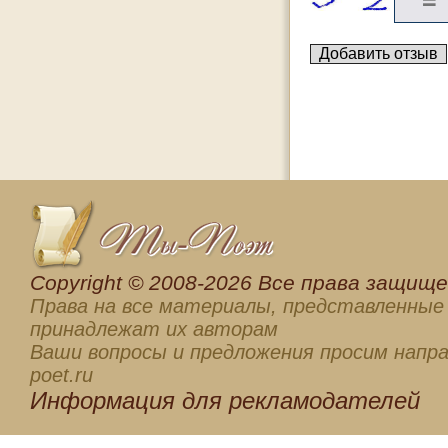
Сopyright © 2008-2026 Все права защищен
Права на все материалы, представленные 
принадлежат их авторам
Ваши вопросы и предложения просим напра
poet.ru
Информация для
рекламодателей