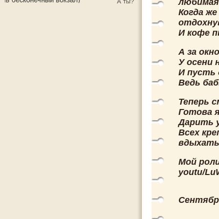
любимая!
Когда же
отдохну
И кофе п
А за окн
У осени 
И пусть 
Ведь баб
Теперь с
Готова я
Дарить у
Всех кре
вдыхать
Мой роли
youtu/Lu
Сентябр