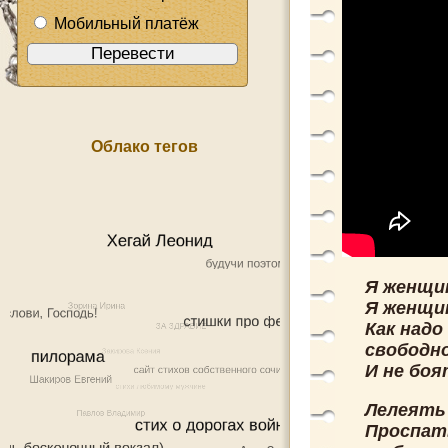
Мобильный платёж
Облако тегов
Я женщин
Я женщин
Как над
свободно
И не бо
Лелеять 
Проспать