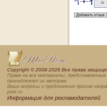
Сopyright © 2008-2026 Все права защищен
Права на все материалы, представленные 
принадлежат их авторам
Ваши вопросы и предложения просим напра
poet.ru
Информация для
рекламодателей