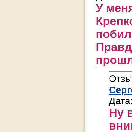
У мен
Крепк
побили
Правд
прош
Отзы
Серг
Дата
Ну в
вни