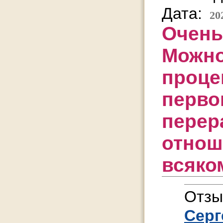
Дата:
20
Очень
Можно
проце
перво
перер
отнош
всяко
Отзы
Серг