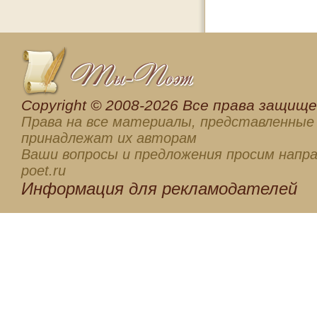
Сopyright © 2008-2026 Все права защищен
Права на все материалы, представленные 
принадлежат их авторам
Ваши вопросы и предложения просим напра
poet.ru
Информация для
рекламодателей