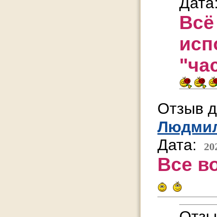
Дата
Всё
исп
"ча
Отзыв д
Людми
Дата:
20
Все в
Отзы