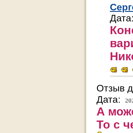
Серг
Дата
Кон
вар
Ник
Отзыв д
Дата:
20
А мож
То с ч