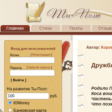
Главная
Стихи
Поэты
Отзыв
Автор:
Коро
Вход для пользователей
Логин
[
Регистрация
]
Дружб
Пароль
[
Забыли пароль
]
Родили П
На развитие Ты-Поэт:
Коса вош
руб.
Частеньк
ЮMoney
Что поз
Банковская карта