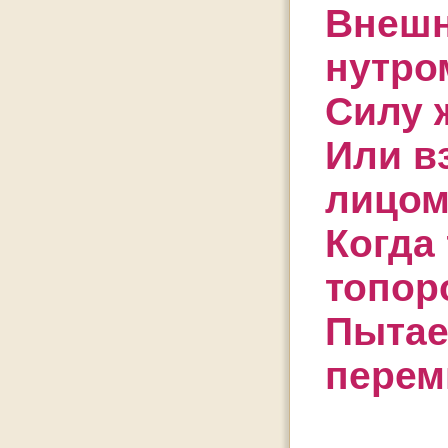
Внешн
нутро
Силу 
Или в
лицо
Когда
топор
Пытае
перем