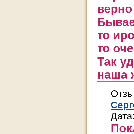
верно
Бывае
то ир
то оч
Так у
наша 
Отзы
Серг
Дата
Пок