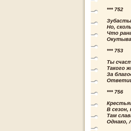
*** 752
Зубастый
Но, скол
Что рань
Окутыва
*** 753
Ты счас
Такого ж
За благо
Ответишь
*** 756
Крестья
В сезон,
Там слав
Однако, 