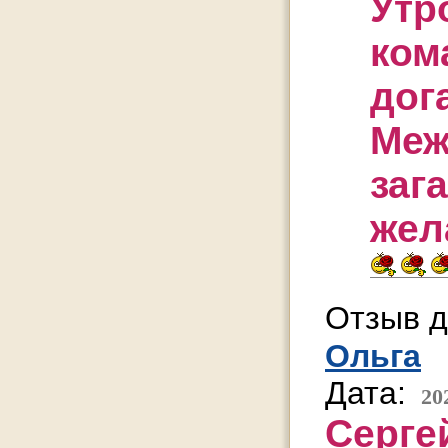
Утр
ком
дог
Меж
заг
жел
Отзыв д
Ольга
Дата:
20
Серге