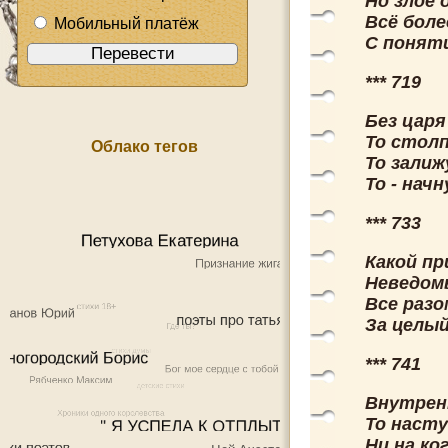
Но злое 
Всё боле
Мобильный платёж
С поняти
*** 719
Без царя
То столп
Облако тегов
То залиж
То - нач
*** 733
Какой пр
Неведом
Все разо
За целый
*** 741
Внутрен
То насту
Ни на ко