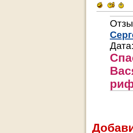
Отзы
Серг
Дата
Спа
Вас
риф
Добави