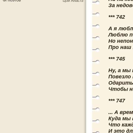
За недов
*** 742
А я люб
Люблю п
Но непон
Про наш
*** 745
Ну, а мы
Повезло 
Одарить 
Чтобы на
*** 747
... А вр
Куда мы 
Что кажд
И это дл