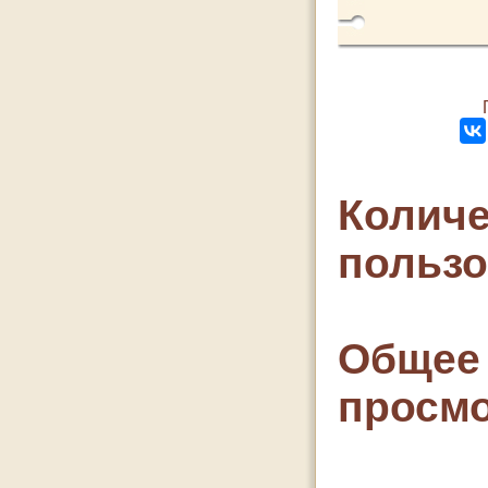
Количе
польз
Общее 
просмо