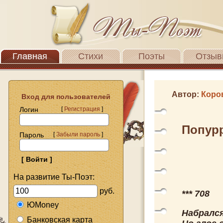
Главная
Стихи
Поэты
Отзыв
Автор:
Коро
Вход для пользователей
Логин
[
Регистрация
]
Попурр
Пароль
[
Забыли пароль
]
На развитие Ты-Поэт:
руб.
*** 708
ЮMoney
Набралс
Банковская карта