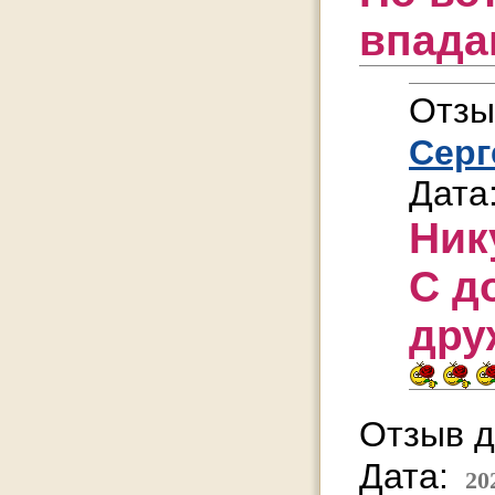
впад
Отзы
Серг
Дата
Ник
С д
дру
Отзыв д
Дата:
20