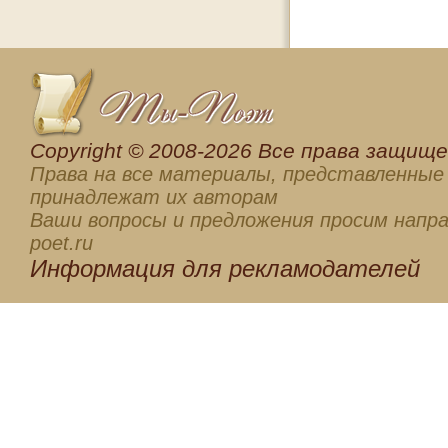
Сopyright © 2008-2026 Все права защищен
Права на все материалы, представленные 
принадлежат их авторам
Ваши вопросы и предложения просим напра
poet.ru
Информация для
рекламодателей