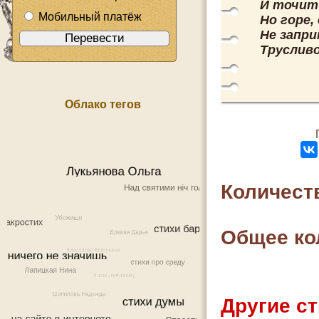
И точит
Мобильный платёж
Но горе,
Не запр
Трусливо
Облако тегов
Количест
Общее ко
Другие ст