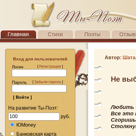
Главная
Стихи
Поэты
Отзыв
Автор:
Шата
Вход для пользователей
Логин
[
Регистрация
]
Не выб
Пароль
[
Забыли пароль
]
Любить –
На развитие Ты-Поэт:
Все это 
руб.
Сгоришь 
ЮMoney
Столкнут
Банковская карта