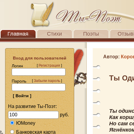
Главная
Стихи
Поэты
Отзыв
Автор:
Коро
Вход для пользователей
Логин
[
Регистрация
]
Ты Од
Пароль
[
Забыли пароль
]
На развитие Ты-Поэт:
Ты одино
руб.
Как корш
ЮMoney
Но сам с
Ягнёнком
Банковская карта