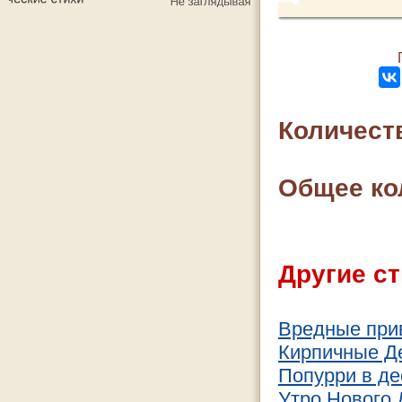
Количест
Общее ко
Другие ст
Вредные при
Кирпичные Д
Попурри в де
Утро Нового 