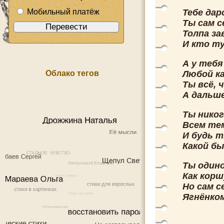
Мобильный платёж
Тебе дар
Ты сам с
Толпа за
И кто ту
А у тебя
Облако тегов
Любой ка
Ты всё, 
А дальше
Ты никог
Всем тем
И будь т
Какой бы
Ты одино
Как корш
Но сам с
Ягнёнком