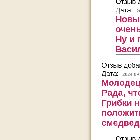
Отзыв д
Дата:
2
Новый
очен
Ну и 
Васи
Отзыв добав
Дата:
2024-09
Молодец,
Рада, ч
Грибки 
положить
смедвед
Отзыв д