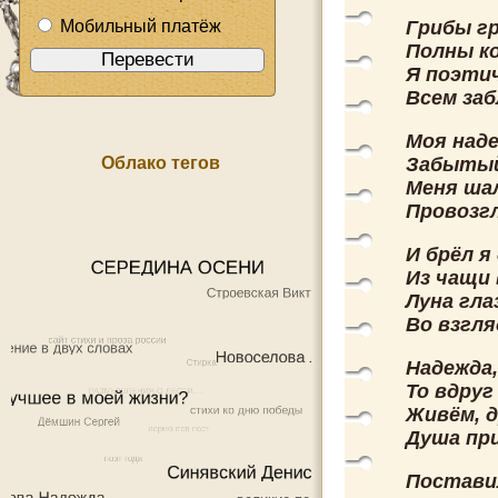
Мобильный платёж
Грибы гр
Полны ко
Я поэти
Всем заб
Моя наде
Облако тегов
Забытый 
Меня шал
Провозгл
И брёл я
Из чащи 
Луна гла
Во взгля
Надежда,
То вдру
Живём, д
Душа при
Поставил