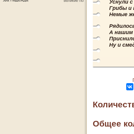
Уснули с
Грибы и 
Немые ж
Рядилось
А нашим 
Приснило
Ну и сме
Количест
Общее ко