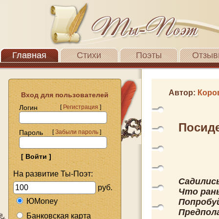
Главная
Стихи
Поэты
Отзыв
Автор:
Коро
Вход для пользователей
Логин
[
Регистрация
]
Посиде
Пароль
[
Забыли пароль
]
На развитие Ты-Поэт:
Садились
руб.
Что рань
ЮMoney
Попробуй
Предпола
Банковская карта