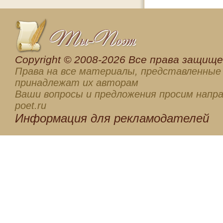
Сopyright © 2008-2026 Все права защищен
Права на все материалы, представленные 
принадлежат их авторам
Ваши вопросы и предложения просим напра
poet.ru
Информация для
рекламодателей