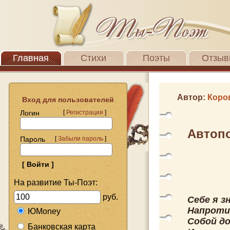
Главная
Стихи
Поэты
Отзыв
Автор:
Коро
Вход для пользователей
Логин
[
Регистрация
]
Автоп
Пароль
[
Забыли пароль
]
На развитие Ты-Поэт:
руб.
Себе я з
Напротив
ЮMoney
Собой до
Банковская карта