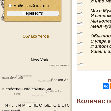
И что ме
Мобильный платёж
Мы с Муз
И ссорим
Мы колл
Меня чуд
Обыкнов
Облако тегов
С утра в
И этот 
Ушей и г
П
Количест