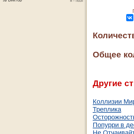
Количест
Общее ко
Другие ст
Коллизии Ми
Треплика
Осторожност
Попурри в де
Не Отчаивайт