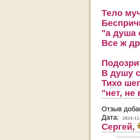
Тело муч
Бесприч
"а душа 
Все ж д
Подозри
В душу с
Тихо шеп
"нет, не 
Отзыв добав
Дата:
2024-12
Сергей,