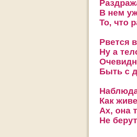
Раздража
В нем уж
То, что 
Рвется 
Ну а тело
Очевидн
Быть с 
Наблюда
Как живе
Ах, она 
Не берут