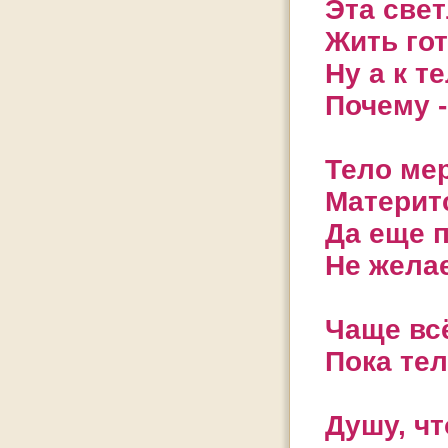
Эта све
Жить гот
Ну а к те
Почему -
Тело мер
Материтс
Да еще п
Не жела
Чаще всё
Пока тел
Душу, чт