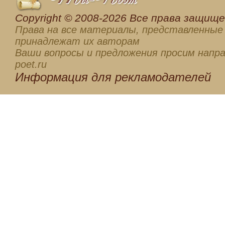
Сopyright © 2008-2026 Все права защищен
Права на все материалы, представленные 
принадлежат их авторам
Ваши вопросы и предложения просим напра
poet.ru
Информация для
рекламодателей