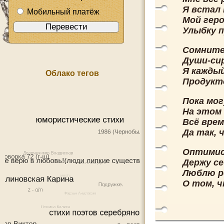
Я встал 
Мобильный платёж
Мой гер
Улыбку п
Сомните
Души-си
Я кажды
Облако тегов
Продукт
Пока мог
На этом 
Всё врем
Да так, 
Оптимис
Держу се
Люблю р
О том, ч