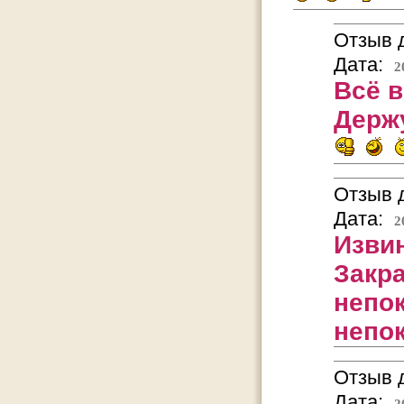
Отзыв д
Дата:
2
Всё в
Держ
Отзыв д
Дата:
2
Извин
Закр
непо
непо
Отзыв д
Дата:
2