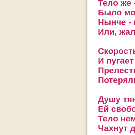
Тело же 
Было мол
Нынче - 
Или, жал
Скорость
И пугает
Прелест
Потеряли
Душу тян
Ей своб
Тело нем
Чахнут 