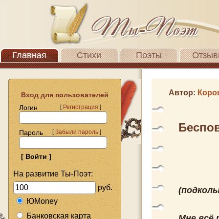
Главная
Стихи
Поэты
Отзыв
Автор:
Коро
Вход для пользователей
Логин
[
Регистрация
]
Беспо
Пароль
[
Забыли пароль
]
На развитие Ты-Поэт:
руб.
(подколы
ЮMoney
Банковская карта
Мне всё 