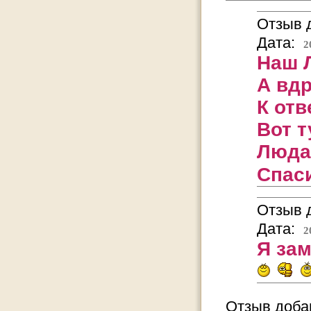
Отзыв д
Дата:
2
Наш Л
А вдр
К отв
Вот т
Люда,
Спас
Отзыв д
Дата:
2
Я зам
Отзыв добав