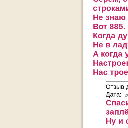
строкам
Не знаю
Вот 885.
Когда ду
Не в лад
А когда 
Настроен
Нас трое
Отзыв д
Дата:
2
Спас
заплё
Ну и 