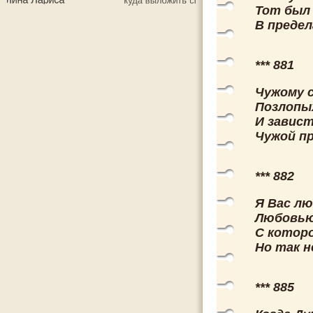
Тот был 
В предел
*** 881
Чужому 
Позлопых
И завист
Чужой пр
*** 882
Я Вас лю
Любовью
С которо
Но так н
*** 885