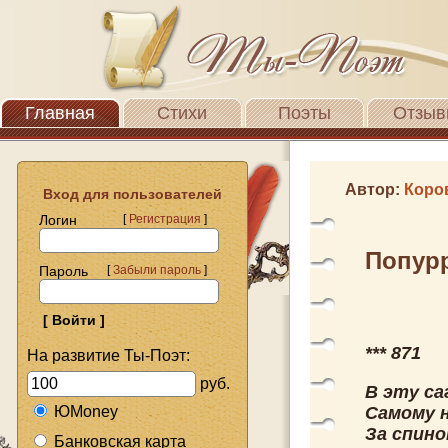
Главная
Стихи
Поэты
Отзыв
Автор:
Коро
Вход для пользователей
Логин
[
Регистрация
]
Попурр
Пароль
[
Забыли пароль
]
*** 871
На развитие Ты-Поэт:
руб.
В эту са
ЮMoney
Самому 
За спино
Банковская карта