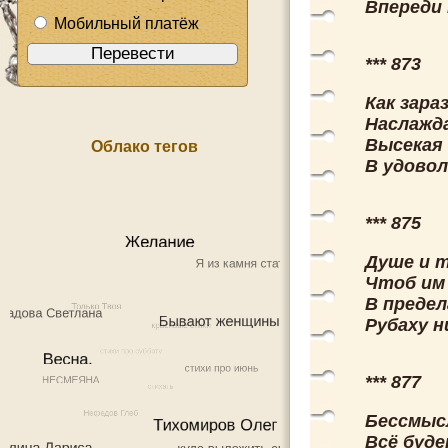
Впереди 
Мобильный платёж
*** 873
Как зара
Наслажд
Высекая
Облако тегов
В удовол
*** 875
Душе и т
Чтоб им
В преде
Рубаху н
*** 877
Бессмыс
Всё буде