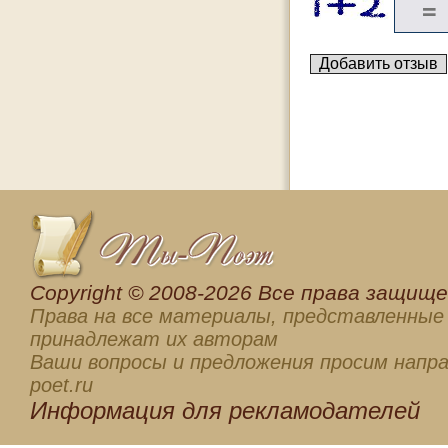
Сopyright © 2008-2026 Все права защищен
Права на все материалы, представленные 
принадлежат их авторам
Ваши вопросы и предложения просим напра
poet.ru
Информация для
рекламодателей