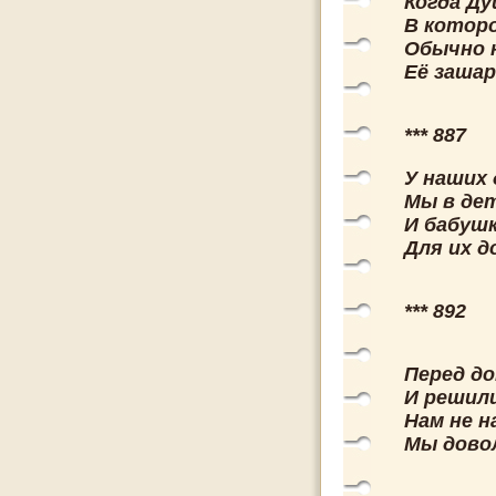
Когда Ду
В котор
Обычно 
Её зашар
*** 887
У наших
Мы в де
И бабуш
Для их д
*** 892
Перед до
И решили
Нам не н
Мы дово