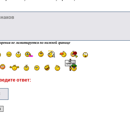
орения не лимитируется по нижней границе
ведите ответ: