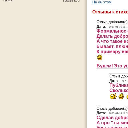
Не об этом
Отзывы к стих
Отзыв добавил(а)
Дата:
2025-01-16 11:1
Формальное о
Делать добро
А что такое 
бывает, плюн
К примеру не
Будем! Это у
Отзыв доб
Дата:
2025
Публика
Сколько
Отзыв добавил(а)
Дата:
2025-01-16 11:5
Сделав добро
А про "ты мне
Увы, знаем, п