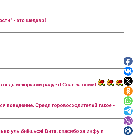
ости" - это шедевр!
о ведь искорками радует! Спас за вним!
я поведение. Среди горовосходителей такое -
ольно улыбнёшься! Витя, спасибо за инфу и