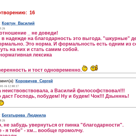
отворению: 16
:
Ковтун Василий
3:26
тношение _ не доведи!
 в надежде на благодарность это выгода. "шкурные" де
нормально. Это норма. И формальность есть одним из 
уть на них и стать самим собой.
нормативная лексика
веренность и тост одновременно.
авил(а):
Коровичев Сергей
-01-16 12:08:17
 неиствовствовала, а Василий философствовал!!!
 даст Господь, побудем! Ну и будем! Чок!!! Дзынннь!
:
Богатырева Людмила
0:26
, не забудь увернуться от пинка "благодарности".
 - я тебе" - хм... вообще промолчу.
лавали.