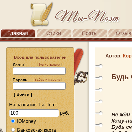
Главная
Стихи
Поэты
Отзыв
Автор:
Кор
Вход для пользователей
Логин
[
Регистрация
]
Будь 
Пароль
[
Забыли пароль
]
На развитие Ты-Поэт:
руб.
Не жди
Кому-ни
ЮMoney
Будь сч
Банковская карта