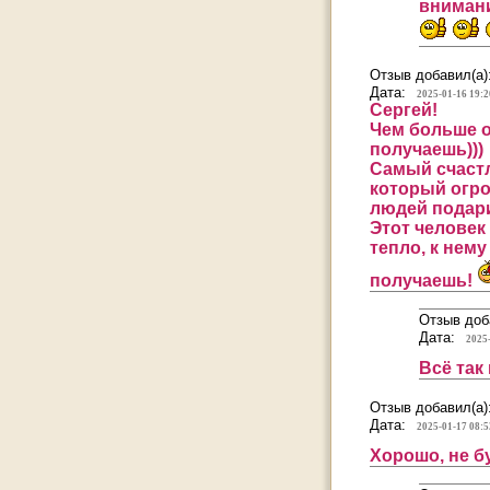
вниман
Отзыв добавил(а)
Дата:
2025-01-16 19:2
Сергей!
Чем больше о
получаешь)))
Самый счастл
который огр
людей подари
Этот человек
тепло, к нему
получаешь!
Отзыв доб
Дата:
2025
Всё так
Отзыв добавил(а)
Дата:
2025-01-17 08:5
Хорошо, не б