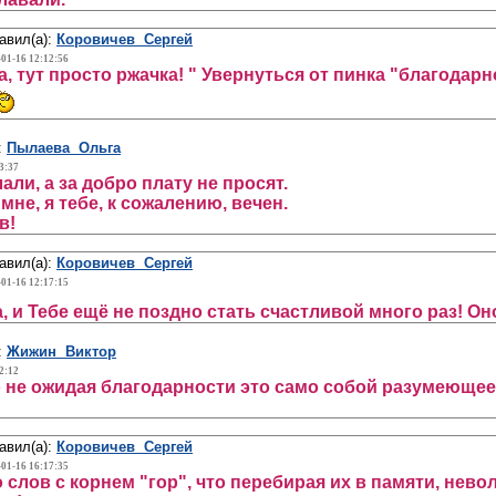
авил(а):
Коровичев Сергей
-01-16 12:12:56
, тут просто ржачка! " Увернуться от пинка "благодарн
:
Пылаева Ольга
3:37
али, а за добро плату не просят.
мне, я тебе, к сожалению, вечен.
в!
авил(а):
Коровичев Сергей
-01-16 12:17:15
, и Тебе ещё не поздно стать счастливой много раз! Он
:
Жижин Виктор
2:12
 не ожидая благодарности это само собой разумеющеес
авил(а):
Коровичев Сергей
-01-16 16:17:35
 слов с корнем "гор", что перебирая их в памяти, нев