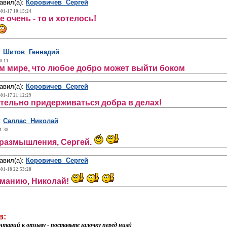
авил(а):
Коровичев Сергей
-01-17 10:15:24
е очень - то и хотелось!
:
Шитов Геннадий
0:11
м мире, что любое добро может выйти боком
авил(а):
Коровичев Сергей
-01-17 21:12:29
тельно придерживаться добра в делах!
:
Саллас Николай
1:38
размышления, Сергей.
авил(а):
Коровичев Сергей
-01-18 22:53:28
иманию, Николай!
в:
нтарий к отзыву - поставьте галочку перед ним)