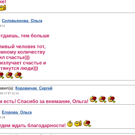
ие!
:
Соловьянова Ольга
0:11
тдаешь, тем больше
ивый человек тот,
омному количеству
л счастье)))
 излучает счастье и
 тянутся люди)))
авил(а):
Коровичев Сергей
-01-17 07:52:54
 и есть! Спасибо за внимание, Ольга!
:
Егорова Ольга
3:18
удем ждать благодарности!