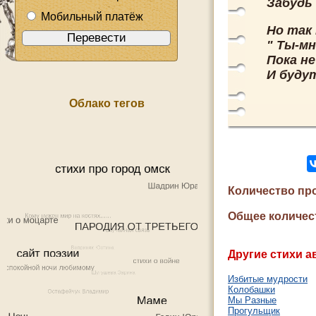
Забудь
Мобильный платёж
Но так
" Ты-мн
Пока н
И буду
Облако тегов
Количество пр
Общее количес
Другие стихи а
Избитые мудрости
Колобашки
Мы Разные
Прогульщик