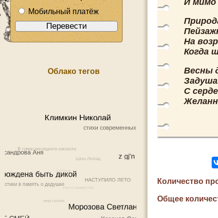
И мимо 
Мобильный платёж
Природ
Пейзаж
На воз
Когда 
Весны 
Облако тегов
Задуша
С серд
Желанн
Количество пр
Общее количес