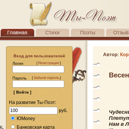
Главная
Стихи
Поэты
Отзыв
Автор:
Кор
Вход для пользователей
Логин
[
Регистрация
]
Весе
Пароль
[
Забыли пароль
]
На развитие Ты-Поэт:
руб.
Чудесн
Плетут
ЮMoney
Нам в 
Банковская карта