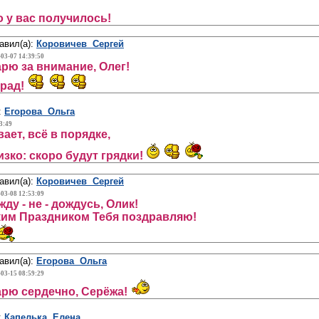
 у вас получилось!
авил(а):
Коровичев Сергей
-03-07 14:39:50
рю за внимание, Олег!
 рад!
:
Егорова Ольга
3:49
ает, всё в порядке,
изко: скоро будут грядки!
авил(а):
Коровичев Сергей
-03-08 12:53:09
ду - не - дождусь, Олик!
им Праздником Тебя поздравляю!
авил(а):
Егорова Ольга
-03-15 08:59:29
рю сердечно, Серёжа!
:
Капелька Елена