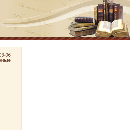
03-06
жные