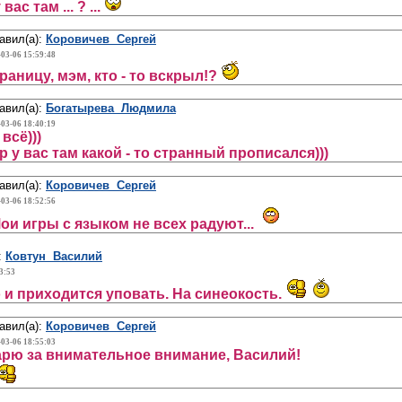
ас там ... ? ...
авил(а):
Коровичев Сергей
-03-06 15:59:48
раницу, мэм, кто - то вскрыл!?
авил(а):
Богатырева Людмила
-03-06 18:40:19
всё)))
р у вас там какой - то странный прописался)))
авил(а):
Коровичев Сергей
-03-06 18:52:56
 Мои игры с языком не всех радуют...
:
Ковтун Василий
3:53
о и приходится уповать. На синеокость.
авил(а):
Коровичев Сергей
-03-06 18:55:03
рю за внимательное внимание, Василий!