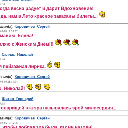
5:54
когда весна радует и дарит Вдохновение!
да, нам в Лето красное заказаны билеты...
авил(а):
Коровичев Сергей
-03-08 12:54:57
манию, Елена!
ляю с Женским Днём!!!
:
Саллас Николай
6:40
 пейзажная лирика.
авил(а):
Коровичев Сергей
-03-10 21:11:04
, Николай!
:
Шитов Геннадий
7:35
товарищей эта эра называлась эрой милосердия...
авил(а):
Коровичев Сергей
-03-15 17:56:56
, чтобы добрая эра была, как ни назови!