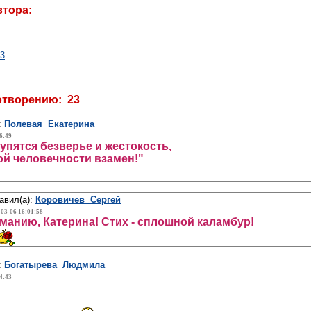
втора:
13
отворению: 23
:
Полевая Екатерина
6:49
лупятся безверье и жестокость,
й человечности взамен!"
авил(а):
Коровичев Сергей
-03-06 16:01:58
манию, Катерина! Стих - сплошной каламбур!
:
Богатырева Людмила
4:43