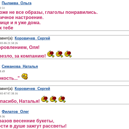
:
Пылаева Ольга
2:51
тоже не все образы, глаголы понравились.
личное настроение.
ице и я уже дома.
к тебе
авил(а):
Коровичев Сергей
-03-06 21:50:26
ровлением, Оля!
везло, за компанию!
:
Симанова Наталья
8:49
окость..."
авил(а):
Коровичев Сергей
-03-07 07:38:16
Спасибо, Наталья!
:
Филатов Олег
9:36
азов весенние букеты,
сти в душе зажгут рассветы!