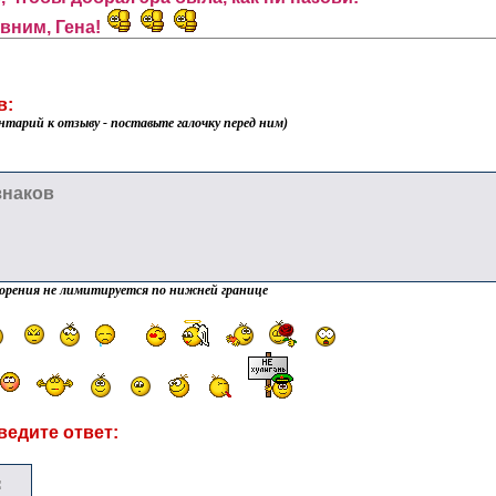
 вним, Гена!
в:
нтарий к отзыву - поставьте галочку перед ним)
орения не лимитируется по нижней границе
ведите ответ: