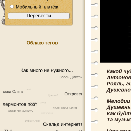
Мобильный платёж
Облако тегов
Какой ч
Антонов 
Рояль, г
Душевной
Мелодии 
Душевный
Как будт
Та музы