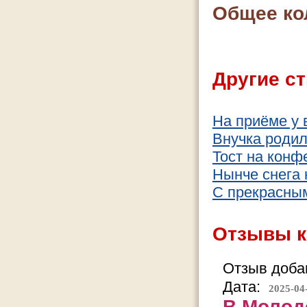
Общее ко
Другие ст
На приёме у 
Внучка родил
Тост на конф
Нынче снега
С прекрасным
Отзывы к
Отзыв добав
Дата:
2025-04
В Молод