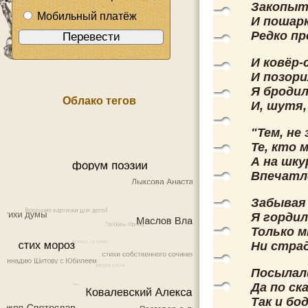
Закопыт
Мобильный платёж
И пошарк
Редко пр
И ковёр-
И позори
Я бродил
Облако тегов
И, шутя,
"Тем, не
Те, кто 
А на шку
Впечатле
Забывая 
Я гордил
Только м
Ни страд
Посылали
Да по ск
Так и бо