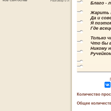
Благо - 
Жарить н
Да и сов
Я поэтом
Где всец
Только ч
Что бы 
Никому 
Ручейко
Количество про
Общее количеств