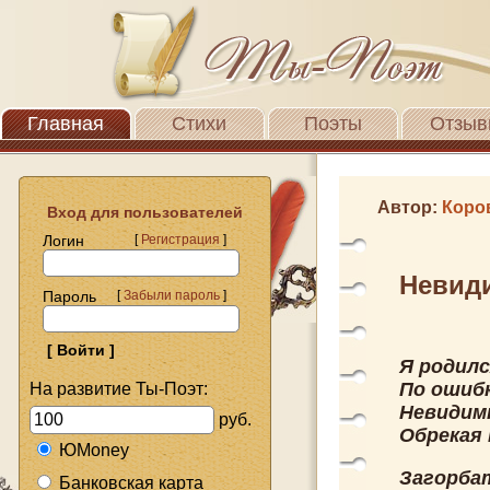
Главная
Стихи
Поэты
Отзыв
Автор:
Коро
Вход для пользователей
Логин
[
Регистрация
]
Невид
Пароль
[
Забыли пароль
]
Я родилс
По ошибк
На развитие Ты-Поэт:
Невидимк
руб.
Обрекая 
ЮMoney
Загорба
Банковская карта