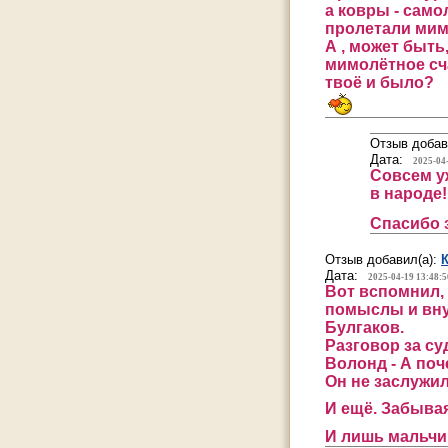
а ковры - сам
пролетали мимо
А , может быть
мимолётное сч
твоё и было?
Отзыв добав
Дата:
2025-04
Совсем уж
в народе!
Спасибо 
Отзыв добавил(а):
Дата:
2025-04-19 13:48:5
Вот вспомнил, 
помыслы и вну
Булгаков.
Разговор за су
Волонд - А поч
Он не заслужил
И ещё. Забыва
И лишь мальчик