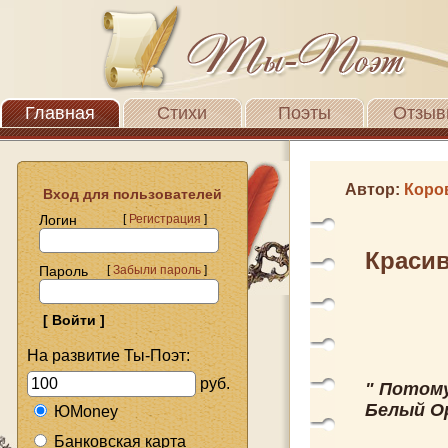
Главная
Стихи
Поэты
Отзыв
Автор:
Коро
Вход для пользователей
Логин
[
Регистрация
]
Краси
Пароль
[
Забыли пароль
]
На развитие Ты-Поэт:
руб.
" Потому
Белый О
ЮMoney
Банковская карта