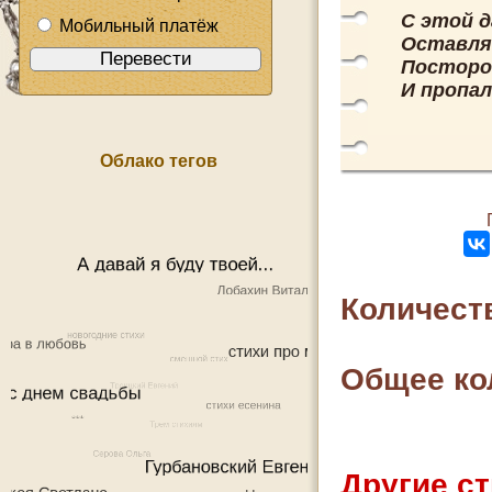
С этой д
Мобильный платёж
Оставлят
Посторо
И пропал
Облако тегов
Количест
Общее ко
Другие ст