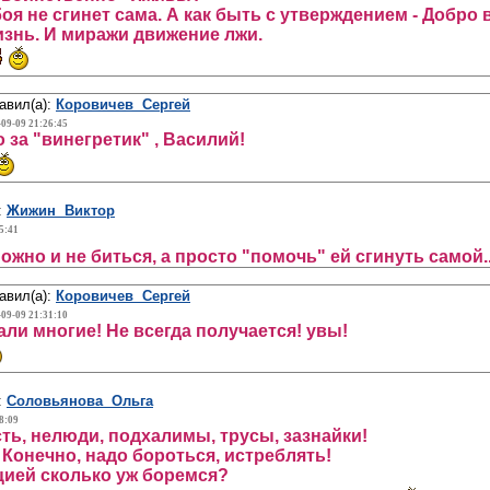
оя не сгинет сама. А как быть с утверждением - Добро 
изнь. И миражи движение лжи.
авил(а):
Коровичев Сергей
-09-09 21:26:45
 за "винегретик" , Василий!
:
Жижин Виктор
5:41
ожно и не биться, а просто "помочь" ей сгинуть самой.
авил(а):
Коровичев Сергей
-09-09 21:31:10
ли многие! Не всегда получается! увы!
:
Соловьянова Ольга
8:09
сть, нелюди, подхалимы, трусы, зазнайки!
 Конечно, надо бороться, истреблять!
цией сколько уж боремся?