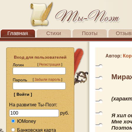
Главная
Стихи
Поэты
Отзыв
Автор:
Кор
Вход для пользователей
Логин
[
Регистрация
]
Мира
Пароль
[
Забыли пароль
]
(харак
На развитие Ты-Поэт:
руб.
Я хил 
ЮMoney
Мне хо
Поэтом
Банковская карта