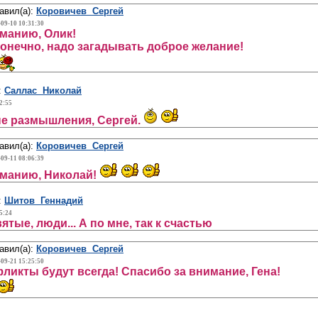
авил(а):
Коровичев Сергей
-09-10 10:31:30
манию, Олик!
 конечно, надо загадывать доброе желание!
:
Саллас Николай
2:55
е размышления, Сергей.
авил(а):
Коровичев Сергей
-09-11 08:06:39
иманию, Николай!
:
Шитов Геннадий
5:24
ятые, люди... А по мне, так к счастью
авил(а):
Коровичев Сергей
-09-21 15:25:50
фликты будут всегда! Спасибо за внимание, Гена!