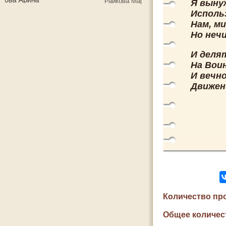
Я выну
Использ
Нам, м
Но нечи
И делят
На Вои
И вечно
Движени
Количество пр
Общее количес