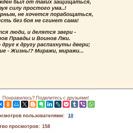
жден был от таких защищаться,
уя силу простого ума..!
ирным, не хочется порабощаться,
сть без боя не сгинет сама!
ся люди, и делятся звери -
нов Правды и Воинов Лжи.
 друг к другу распахнуты двери;
е - Жизнь!? Миражи, миражи...
Понравилось? Поделитесь с друзьями!
осмотров пользователями:
10
тво просмотров: 158