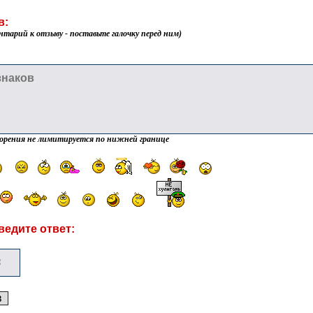
в:
нтарий к отзыву - поставьте галочку перед ним)
орения не лимитируется по нижней границе
ведите ответ: