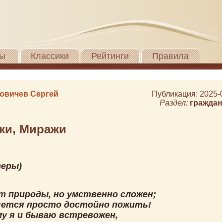
ы
Классики
Рейтинги
Правила
овичев Сергей
Публикация: 2025-
Раздел:
граждан
жи, Миражи
теры)
от природы, но умственно сложен;
чется просто достойно пожить!
у я и бываю встревожен,