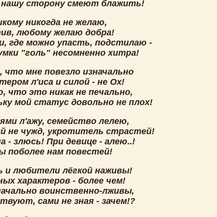
в нашу сторону смеют блажить!
икому никогда не желаю,
ив, любому желаю добра!
и, где можно упасть, подстилаю -
умки "голь" несомненно хитра!
, что мне повезло изначально
тером л'иса и силой - не Ох!
, что это никак не печально,
ьку мой статус довольно не плох!
ями л'ажу, семейство лелею,
й не чужд, укротитель страстей!
а - злюсь! При девице - алею..!
бы поболее нам повестей!
ь и любители лёгкой наживы!
ых характеров - более чем!
начально воинственно-лживы,
твуют, сами не зная - зачем!?