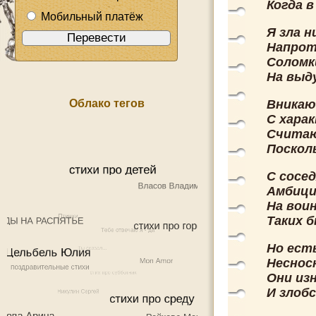
Когда 
Мобильный платёж
Я зла н
Напрот
Соломк
На выд
Облако тегов
Вникаю
С харак
Считаю
Поскол
С сосед
Амбици
На воин
Таких 
Но ест
Несносн
Они из
И злобс