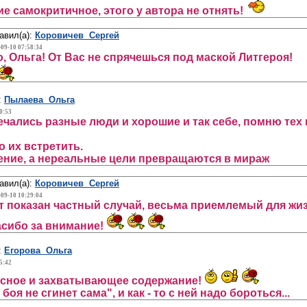
е самокритичное, этого у автора не отнять!
авил(а):
Коровичев Сергей
-09-10 07:58:34
, Ольга! От Вас не спрячешься под маской Литгероя!
:
Пылаева Ольга
0:53
чались разные люди и хорошие и так себе, помню тех и 
о их встретить.
ение, а нереальные цели превращаются в мираж
авил(а):
Коровичев Сергей
-09-10 10:29:04
ут показан частный случай, весьма приемлемый для жи
асибо за внимание!
:
Егорова Ольга
5:42
есное и захватывающее содержание!
боя не сгинет сама", и как - то с ней надо бороться...