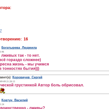
втора:
17
отворению: 16
:
Богатырева Людмила
1:06
лживых так - то нет.
 всё гораздо сложнее)
ересна жизнь - мы учимся
в тонкостях бытия)))
авил(а):
Коровичев Сергей
-09-09 21:20:13
ческой грустинкой Автор боль обрисовал.
:
Ковтун Василий
5:24
 воинственно - лживы?