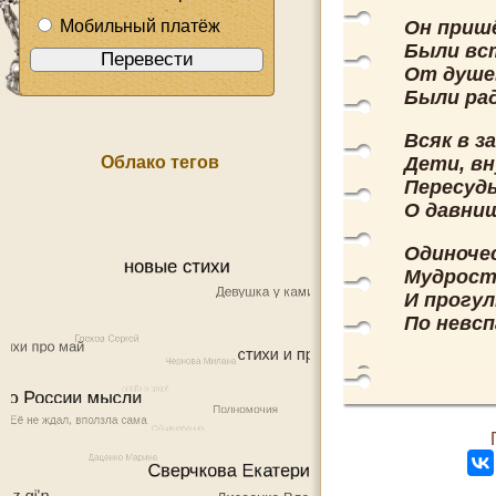
Мобильный платёж
Он пришё
Были вст
От душе
Были рад
Всяк в з
Облако тегов
Дети, вн
Пересуды
О давни
Одиноче
Мудрость
И прогул
По невсп