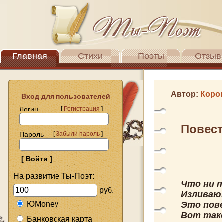
Главная
Стихи
Поэты
Отзыв
Автор:
Коро
Вход для пользователей
Логин
[
Регистрация
]
Повест
Пароль
[
Забыли пароль
]
На развитие Ты-Поэт:
Что ни п
руб.
Изливаю
ЮMoney
Это пове
Вот так
Банковская карта