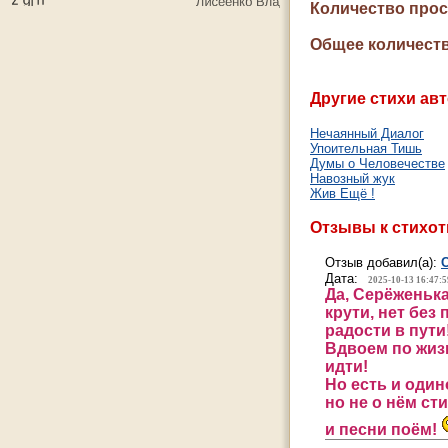
Количество про
Общее количеств
Другие стихи авт
Нечаянный Диалог
Упоительная Тишь
Думы о Человечестве
Навозный жук
Жив Ещё !
Отзывы к стихо
Отзыв добавил(а):
Дата:
2025-10-13 16:47:5
Да, Серёженька
крути, нет без
радости в пути
Вдвоем по жиз
идти!
Но есть и один
но не о нём ст
и песни поём!