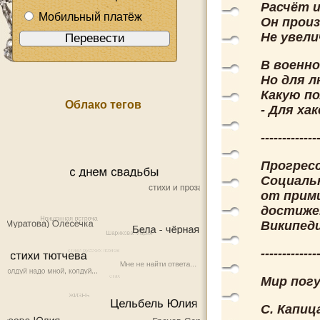
Расчёт и
Мобильный платёж
Он произ
Не увел
В военно
Но для л
Какую по
Облако тегов
- Для ха
-------------
Прогресс
Социаль
от прим
достиже
Википеди
-------------
Мир погу
С. Капиц