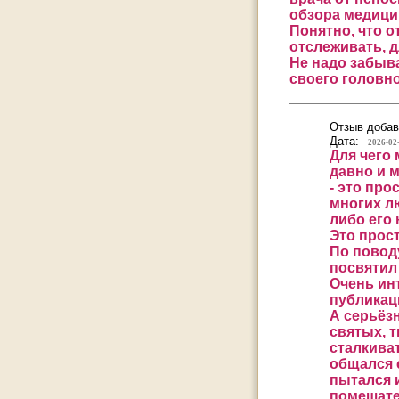
обзора медицин
Понятно, что о
отслеживать, д
Не надо забыва
своего головно
Отзыв добав
Дата:
2026-02
Для чего
давно и 
- это пр
многих лю
либо его 
Это прос
По повод
посвятил
Очень ин
публикаци
А серьёз
святых, 
сталкива
общался 
пытался и
помешате