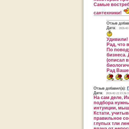
Самые востреб
сантехники!
Отзыв добав
Дата:
2026-02
Удивили!
Рад, что 
По повод
бизнеса. 
(описал 
биологиче
Рад Ваше
Отзыв добавил(а):
Дата:
2026-02-22 13:26:3
На сам деле, И
подбора нужны
интуиции, мыш
Кстати, учитыв
правильное сос
глупых тли ле
врача от непос