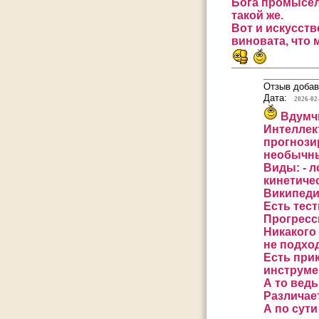
Бога промысел
такой же.
Вот и искусств
виновата, что 
Отзыв добав
Дата:
2026-02
Вдумчи
Интеллек
прогнози
необычны
Виды: - 
кинетиче
Википеди
Есть тест
Прогресс
Никакого
не подход
Есть при
инструме
А то ведь
Различает
А по сут