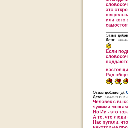
словосоч
это откр
незрелым
или кого
самостоя
Отзыв добав
Дата:
2026-02
Если подв
словосоч
поддаютс
настоящ
Рад обще
Отзыв добавил(а):
Дата:
2026-02-22 13:17:4
Человек с высо
чужими мозгам
Но Ии - это то
А то, что люди
Нас пугали, чт
некоторые про