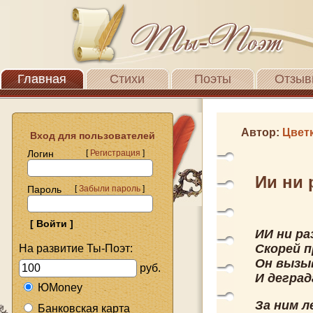
Главная
Стихи
Поэты
Отзыв
Автор:
Цвет
Вход для пользователей
Логин
[
Регистрация
]
Ии ни 
Пароль
[
Забыли пароль
]
ИИ ни ра
Скорей п
На развитие Ты-Поэт:
Он вызы
руб.
И дегра
ЮMoney
За ним 
Банковская карта