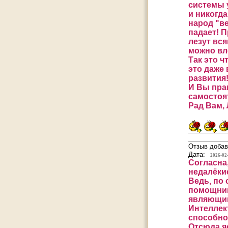
системы 
и никогда
народ "ве
падает! П
лезут вся
можно вл
Так это ч
это даже
развития
И Вы пра
самостоят
Рад Вам,
Отзыв добав
Дата:
2026-02
Согласна
недалёкие
Ведь, по 
помощники
являющий
Интеллек
способно
Отсюда я