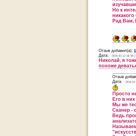
изучавши
Но к инте
никакого
Рад Вам, 
Отзыв добавил(а):
Дата:
2026-02-22 18:38:5
Николай, я тож
похоже девать
Отзыв добав
Дата:
2026-02
Просто н
Его в них
Мы же те
Сканер -
Ведь про
анализат
Называем
"искусств