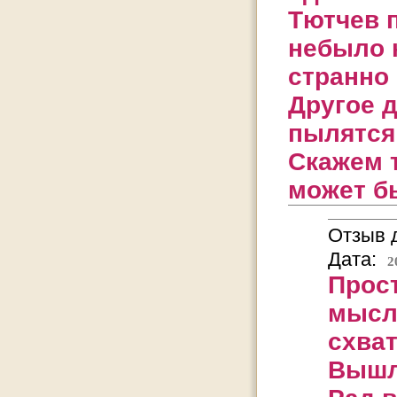
Тютчев п
небыло н
странно 
Другое 
пылятся 
Скажем т
может б
Отзыв д
Дата:
2
Прос
мысл
схват
Вышло