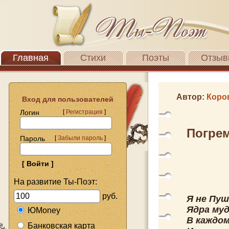
Главная
Стихи
Поэты
Отзыв
Автор:
Коро
Вход для пользователей
Логин
[
Регистрация
]
Погре
Пароль
[
Забыли пароль
]
На развитие Ты-Поэт:
руб.
Я не Пуш
Ядра муд
ЮMoney
В каждом
Банковская карта