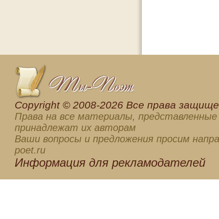
Сopyright © 2008-2026 Все права защищен
Права на все материалы, представленные 
принадлежат их авторам
Ваши вопросы и предложения просим напра
poet.ru
Информация для
рекламодателей