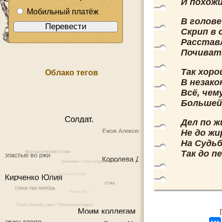
И похожи
Мобильный платёж
В голове
Скрип в 
Расставл
Почивать
Так хор
Облако тегов
В незако
Всё, чем
Большей
Дел по ж
Не до жир
На Судьб
Так до п