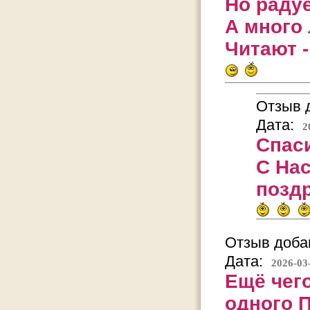
Но раду
А много 
Читают -
Отзыв д
Дата:
2
Спаси
С На
позд
Отзыв добав
Дата:
2026-03
Ещё чего
одного П