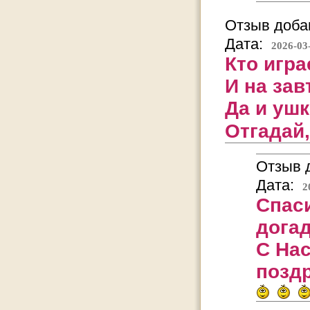
Отзыв добав
Дата:
2026-03
Кто игра
И на зав
Да и уш
Отгадай,
Отзыв д
Дата:
2
Спаси
догад
С На
позд