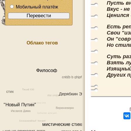
Пусть в
Мобильный платёж
Вкус - не
Ценился 
Есть ре
Свои "и
Он "сов
Облако тегов
Но стиль
Суть ра
Взять лу
Изящный 
Других 