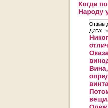
Когда по
Народу 
Отзыв д
Дата:
2
Нико
отлич
Оказ
вино
Вина
опре
винт
Пото
вещи
Одежд