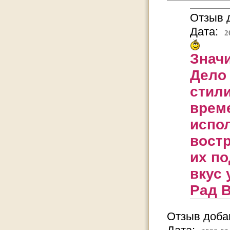
Отзыв д
Дата:
2
Значи
Дело 
стил
време
испол
востр
их по
вкус 
Рад В
Отзыв добав