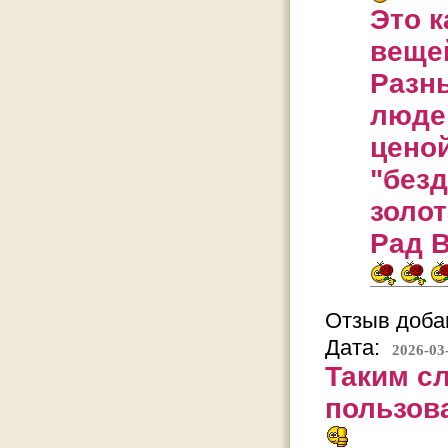
Это к
вещей
Разн
люде
ценой
"без
золот
Рад В
Отзыв добав
Дата:
2026-03
Таким сл
пользова