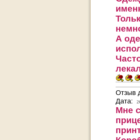
именн
Тольк
немн
А оде
испол
Часто
лекал
Отзыв д
Дата:
2
Мне с
приц
прин