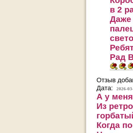
Коро
в 2 р
Даже 
палец
свет
Ребя
Рад В
Отзыв добав
Дата:
2026-03
А у меня
Из ретро
горбаты
Когда по