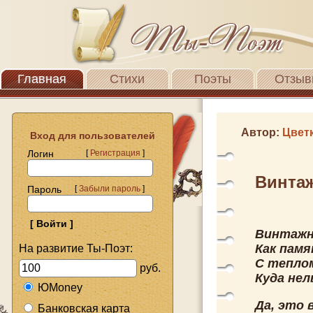
Главная
Стихи
Поэты
Отзыв
Автор:
Цвет
Вход для пользователей
Логин
[
Регистрация
]
Винтаж
Пароль
[
Забыли пароль
]
Винтажн
Как памя
На развитие Ты-Поэт:
С тепло
руб.
Куда нел
ЮMoney
Да, это 
Банковская карта