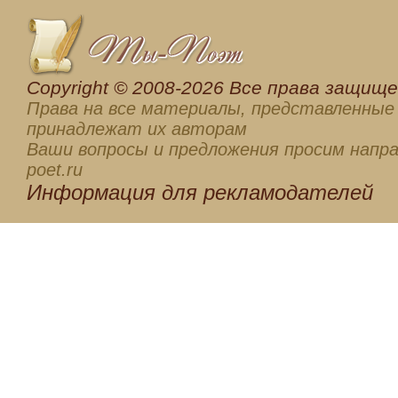
Сopyright © 2008-2026 Все права защищен
Права на все материалы, представленные 
принадлежат их авторам
Ваши вопросы и предложения просим напра
poet.ru
Информация для
рекламодателей