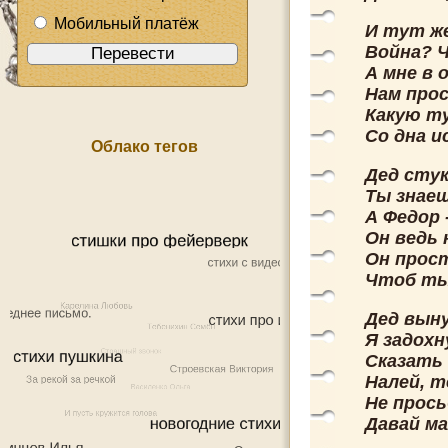
Мобильный платёж
И тут же
Война? Ч
А мне в 
Нам прос
Какую т
Со дна и
Облако тегов
Дед стук
Ты знаеш
А Федор 
Он ведь 
Он прост
Чтоб ты 
Дед выну
Я задохн
Сказать 
Налей, т
Не прось
Давай ма