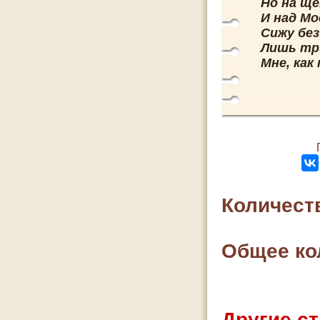
Но на ще
И над М
Сижу без
Лишь три
Мне, как
Количест
Общее ко
Другие ст