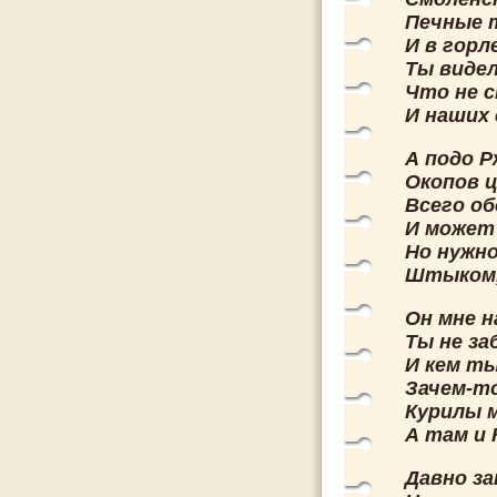
Печные т
И в горл
Ты видел
Что не с
И наших 
А подо Р
Окопов ц
Всего об
И может
Но нужн
Штыком,
Он мне н
Ты не за
И кем т
Зачем-т
Курилы 
А там и 
Давно за