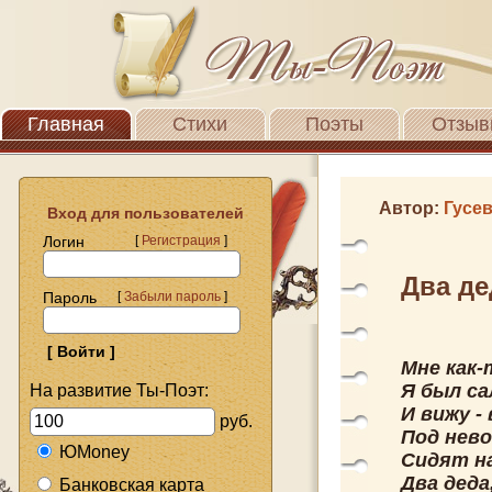
Главная
Стихи
Поэты
Отзыв
Автор:
Гусе
Вход для пользователей
Логин
[
Регистрация
]
Два де
Пароль
[
Забыли пароль
]
Мне как-
Я был с
На развитие Ты-Поэт:
И вижу -
руб.
Под нев
ЮMoney
Сидят на
Два деда
Банковская карта