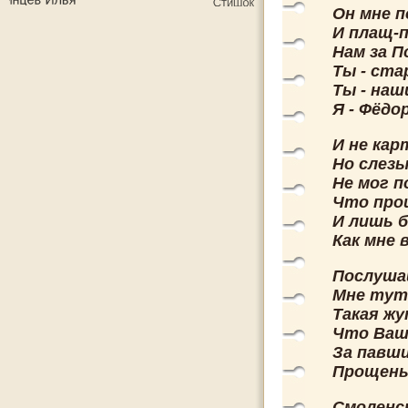
Он мне п
И плащ-п
Нам за П
Ты - ста
Ты - на
Я - Фёдор
И не кар
Но слезы
Не мог п
Что про
И лишь б
Как мне 
Послушай
Мне тут 
Такая жу
Что Ваши
За павши
Прощень
Смоленс