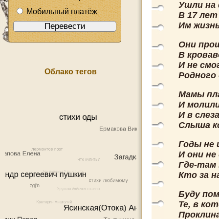
Ушли на
Мобильный платёж
В 17 лет
Им жизн
Они про
В кровав
И не смо
Облако тегов
Родного 
Мамы пла
И молили
И в слез
Слыша к
Годы не
И они не
Где-там
Кто за н
Буду по
Те, в ко
Проклина