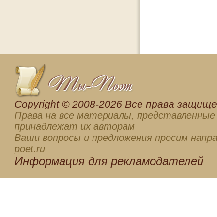
Сopyright © 2008-2026 Все права защищен
Права на все материалы, представленные 
принадлежат их авторам
Ваши вопросы и предложения просим напра
poet.ru
Информация для
рекламодателей