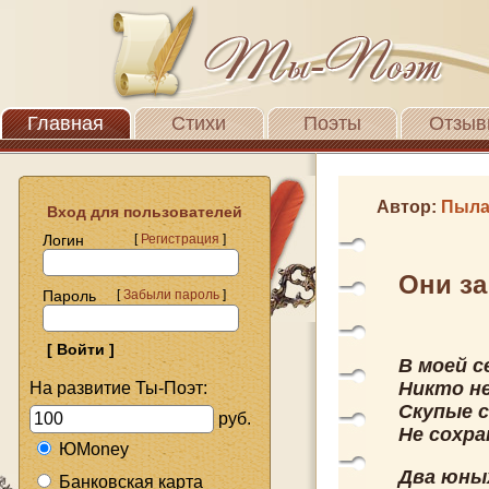
Главная
Стихи
Поэты
Отзыв
Автор:
Пыла
Вход для пользователей
Логин
[
Регистрация
]
Они за
Пароль
[
Забыли пароль
]
В моей с
Никто не
На развитие Ты-Поэт:
Скупые 
руб.
Не сохра
ЮMoney
Два юных
Банковская карта