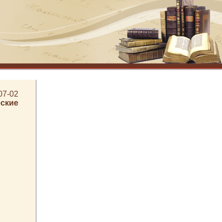
07-02
еские