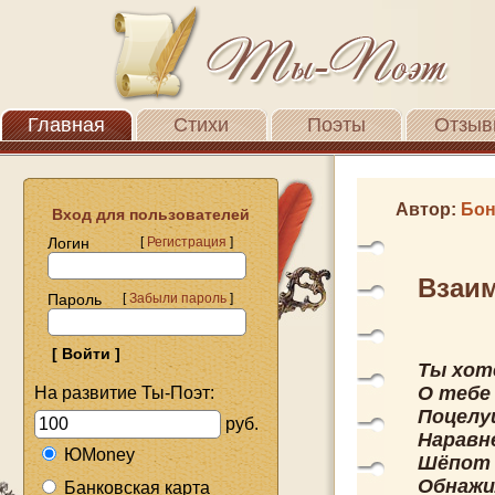
Главная
Стихи
Поэты
Отзыв
Автор:
Бон
Вход для пользователей
Логин
[
Регистрация
]
Взаи
Пароль
[
Забыли пароль
]
Ты хот
О тебе
На развитие Ты-Поэт:
Поцелу
руб.
Наравн
ЮMoney
Шёпот 
Обнажи
Банковская карта