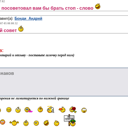
7:02
и посоветовал вам бы брать стоп - слово
авил(а):
Бонди Андрей
-07-05 00:00:32
й совет
в:
нтарий к отзыву - поставьте галочку перед ним)
орения не лимитируется по нижней границе