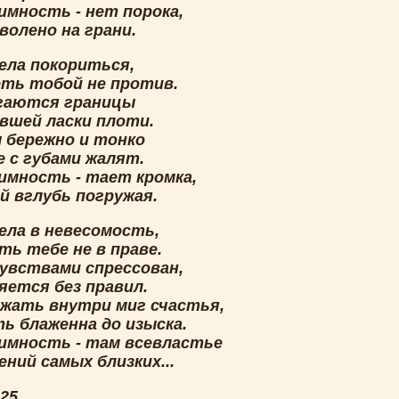
имность - нет порока,
волено на грани.
ела покориться,
еть тобой не против.
гаются границы
вшей ласки плоти.
 бережно и тонко
е с губами жалят.
аимность - тает кромка,
й вглубь погружая.
ела в невесомость,
ть тебе не в праве.
чувствами спрессован,
яется без правил.
ржать внутри миг счастья,
ь блаженна до изыска.
аимность - там всевластье
ний самых близких...
025