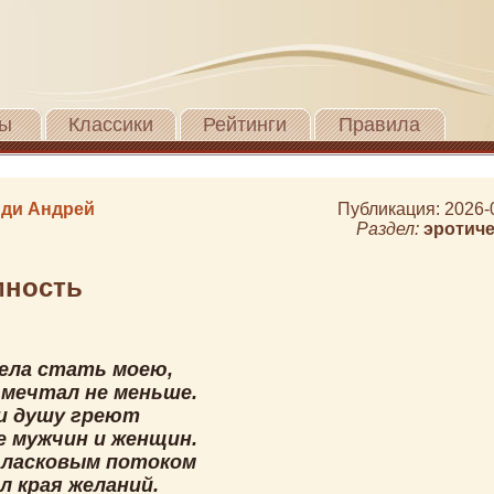
ы
Классики
Рейтинги
Правила
ди Андрей
Публикация: 2026-
Раздел:
эротич
мность
ела стать моею,
 мечтал не меньше.
и душу греют
е мужчин и женщин.
ласковым потоком
л края желаний.