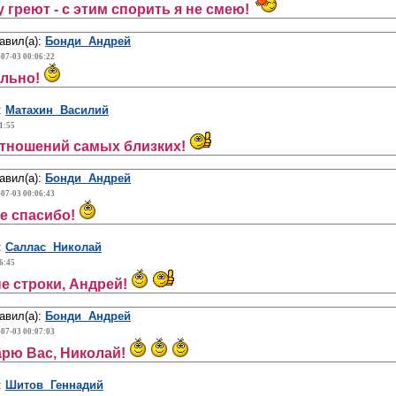
 греют - с этим спорить я не смею!
авил(а):
Бонди Андрей
-07-03 00:06:22
ильно!
:
Матахин Василий
1:55
отношений самых близких!
авил(а):
Бонди Андрей
-07-03 00:06:43
е спасибо!
:
Саллас Николай
6:45
е строки, Андрей!
авил(а):
Бонди Андрей
-07-03 00:07:03
рю Вас, Николай!
:
Шитов Геннадий