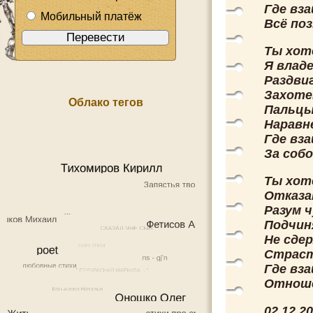
Где вза
Мобильный платёж
Всё поз
Ты хот
Я влад
Раздви
Захоте
Облако тегов
Пальцы
Наравн
Где вз
За собо
Ты хот
Отказа
Разум 
Подчин
Не сде
Страст
Где вз
Отноше
02.12.2