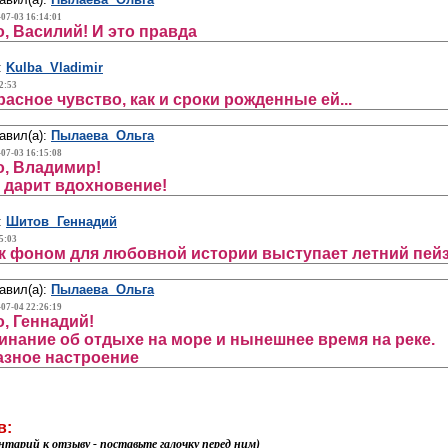
-07-03 16:14:01
, Василий! И это правда
:
Kulba Vladimir
2:53
асное чувство, как и сроки рожденные ей...
авил(а):
Пылаева Ольга
-07-03 16:15:08
, Владимир!
дарит вдохновение!
:
Шитов Геннадий
5:03
к фоном для любовной истории выступает летний пей
авил(а):
Пылаева Ольга
-07-04 22:26:19
, Геннадий!
нание об отдыхе на море и нынешнее время на реке.
азное настроение
в:
нтарий к отзыву - поставьте галочку перед ним)