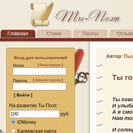
Главная
Стихи
Поэты
Отзыв
Автор:
Пыл
Вход для пользователей
Логин
[
Регистрация
]
Ты г
Пароль
[
Забыли пароль
]
Ты гов
И улыб
На развитие Ты-Поэт:
А я см
руб.
Нам то
ЮMoney
И солнц
Банковская карта