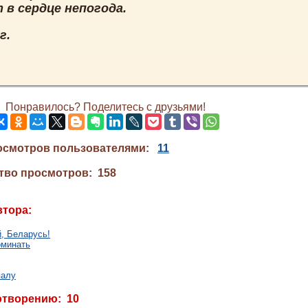
 в сердце непогода.
г.
Понравилось? Поделитесь с друзьями!
осмотров пользователями:
11
тво просмотров: 158
втора:
й, Беларусь!
оминать
палу
отворению: 10