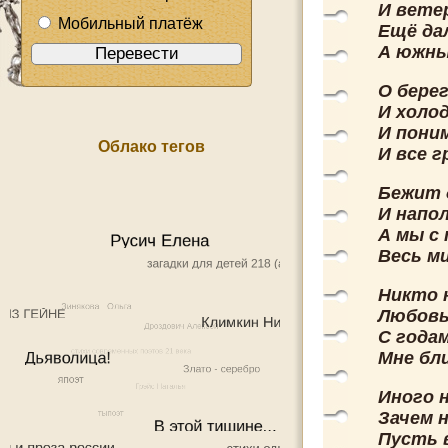
И вете
Мобильный платёж
Ещё да
А южны
О бере
И холо
И поним
Облако тегов
И все 
Бежит 
И напо
А мы с
Весь ми
Никто 
Любовь
С года
Мне бл
Иного 
Зачем н
Пусть 