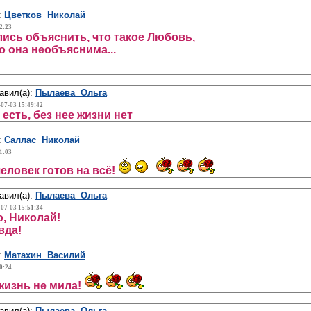
:
Цветков Николай
2:23
ись объяснить, что такое Любовь,
о она необъяснима...
авил(а):
Пылаева Ольга
-07-03 15:49:42
есть, без нее жизни нет
:
Саллас Николай
1:03
еловек готов на всё!
авил(а):
Пылаева Ольга
-07-03 15:51:34
, Николай!
вда!
:
Матахин Василий
0:24
жизнь не мила!
авил(а):
Пылаева Ольга