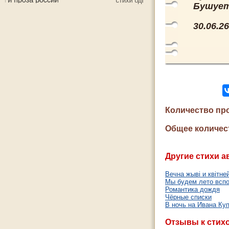
Бушует
30.06.26
Количество пр
Общее количес
Другие стихи а
Вечна жывi и квiтне
Мы будем лето всп
Романтика дождя
Чёрные списки
В ночь на Ивана Ку
Отзывы к стих