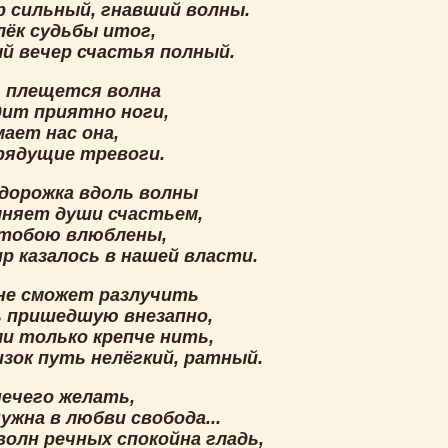
р сильный, гнавший волны.
лёк судьбы итог,
й вечер счастья полный.
г плещется волна
дит приятно ноги,
ает нас она,
грядущие тревоги.
дорожка вдоль волны
лняет души счастьем,
 тобою влюблены,
р казалось в нашей власти.
не сможет разлучить
 пришедшую внезапно,
ми только крепче нить,
изок путь нелёгкий, ратный.
нечего желать,
ужна в любви свобода...
волн речных спокойна гладь,