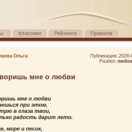
ы
Классики
Рейтинги
Правила
аева Ольга
Публикация: 2026-
Раздел:
любо
оворишь мне о любви
оришь мне о любви
аешься при этом,
отрю в глаза твои,
лько радость дарит лето.
е, море и песок,