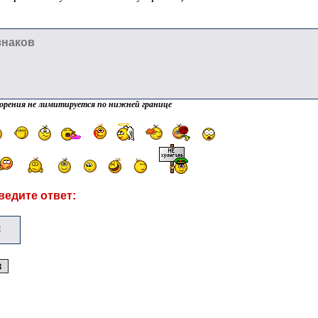
орения не лимитируется по нижней границе
ведите ответ: