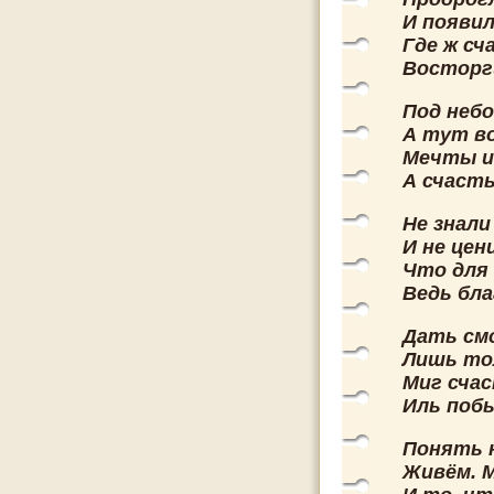
И появил
Где ж сч
Восторги
Под небо
А тут во
Мечты и
А счасть
Не знали
И не цен
Что для 
Ведь бла
Дать см
Лишь то
Миг счас
Иль побы
Понять н
Живём. 