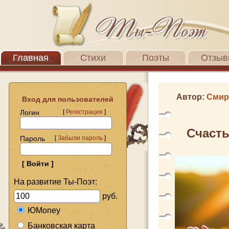
Главная
Стихи
Поэты
Отзыв
Автор:
Смир
Вход для пользователей
Логин
[
Регистрация
]
Счасть
Пароль
[
Забыли пароль
]
На развитие Ты-Поэт:
руб.
ЮMoney
Банковская карта