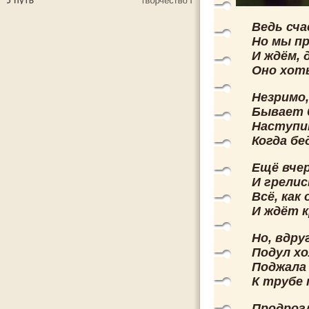
Ведь сча
Но мы п
И ждём, 
Оно хоть
Незримо,
Бывает б
Наступи
Когда бе
Ещё вчер
И грелис
Всё, как
И ждёт к
Но, вдру
Подул х
Поджала 
К трубе
Продрог