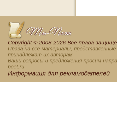
Сopyright © 2008-2026 Все права защищен
Права на все материалы, представленные 
принадлежат их авторам
Ваши вопросы и предложения просим напра
poet.ru
Информация для
рекламодателей