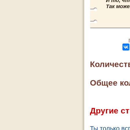
И то, чт
Так мож
Количест
Общее ко
Другие ст
Ты только вс