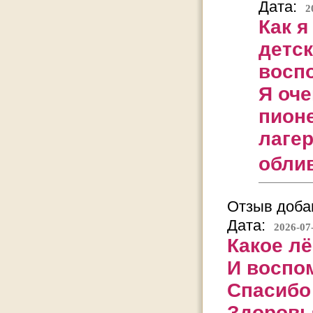
Дата:
2
Как я
детс
восп
Я оче
пион
лагер
облив
Отзыв добав
Дата:
2026-07
Какое лё
И воспо
Спасибо 
Здоровья