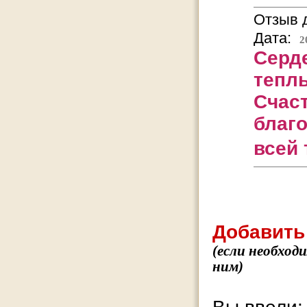
Отзыв д
Дата:
2
Серде
тепл
Счаст
благ
всей 
Добавить
(если необход
ним)