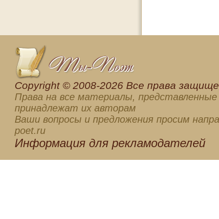
Сopyright © 2008-2026 Все права защищен
Права на все материалы, представленные 
принадлежат их авторам
Ваши вопросы и предложения просим напра
poet.ru
Информация для
рекламодателей