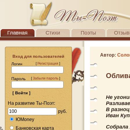
Главная
Стихи
Поэты
Отзыв
Автор:
Соло
Вход для пользователей
Логин
[
Регистрация
]
Облив
Пароль
[
Забыли пароль
]
Не угони
Разливае
На развитие Ты-Поэт:
В разно
руб.
Иван Куп
ЮMoney
Собрала
Банковская карта