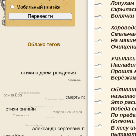
Лопухам 
Мобильный платёж
Скрылась
Болячки 
Хоровод
Смельчак
На мякин
Облако тегов
Очищение
Умылась
Наслади
Прошла в
Берёзка
Обливашк
называю
Это рас
победа с
По пред
болезни.
В лесу 
пытаютс