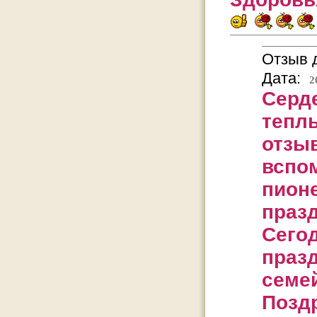
Отзыв д
Дата:
2
Серд
тепл
отзыв
вспо
пион
празд
Сегод
праз
семей
Позд